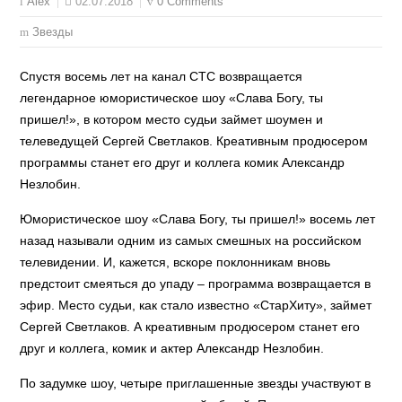
02.07.2018
0 Comments
Alex
Звезды
Спустя восемь лет на канал СТС возвращается
легендарное юмористическое шоу «Слава Богу, ты
пришел!», в котором место судьи займет шоумен и
телеведущей Сергей Светлаков. Креативным продюсером
программы станет его друг и коллега комик Александр
Незлобин.
Юмористическое шоу «Слава Богу, ты пришел!» восемь лет
назад называли одним из самых смешных на российском
телевидении. И, кажется, вскоре поклонникам вновь
предстоит смеяться до упаду – программа возвращается в
эфир. Место судьи, как стало известно «СтарХиту», займет
Сергей Светлаков. А креативным продюсером станет его
друг и коллега, комик и актер Александр Незлобин.
По задумке шоу, четыре приглашенные звезды участвуют в