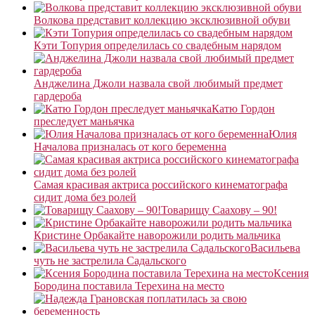
Волкова представит коллекцию эксклюзивной обуви
Кэти Топурия определилась со свадебным нарядом
Анджелина Джоли назвала свой любимый предмет
гардероба
Катю Гордон
преследует маньячка
Юлия
Началова призналась от кого беременна
Самая красивая актриса российского кинематографа
сидит дома без ролей
Товарищу Саахову – 90!
Кристине Орбакайте наворожили родить мальчика
Васильева
чуть не застрелила Садальского
Ксения
Бородина поставила Терехина на место