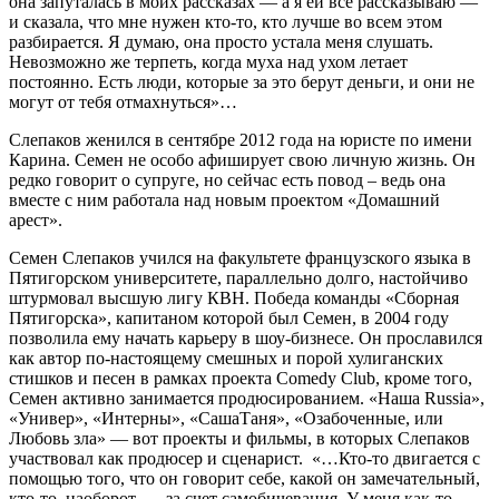
она запуталась в моих рассказах — а я ей все рассказываю —
и сказала, что мне нужен кто-то, кто лучше во всем этом
разбирается. Я думаю, она просто устала меня слушать.
Невозможно же терпеть, когда муха над ухом летает
постоянно. Есть люди, которые за это берут деньги, и они не
могут от тебя отмахнуться»…
Слепаков женился в сентябре 2012 года на юристе по имени
Карина. Семен не особо афиширует свою личную жизнь. Он
редко говорит о супруге, но сейчас есть повод – ведь она
вместе с ним работала над новым проектом «Домашний
арест».
Семен Слепаков учился на факультете французского языка в
Пятигорском университете, параллельно долго, настойчиво
штурмовал высшую лигу КВН. Победа команды «Сборная
Пятигорска», капитаном которой был Семен, в 2004 году
позволила ему начать карьеру в шоу-бизнесе. Он прославился
как автор по-настоящему смешных и порой хулиганских
стишков и песен в рамках проекта Comedy Club, кроме того,
Семен активно занимается продюсированием. «Наша Russia»,
«Универ», «Интерны», «СашаТаня», «Озабоченные, или
Любовь зла» — вот проекты и фильмы, в которых Слепаков
участвовал как продюсер и сценарист. «…Кто-то двигается с
помощью того, что он говорит себе, какой он замечательный,
кто-то, наоборот, — за счет самобичевания. У меня как-то