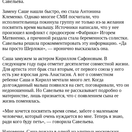
Савельева.
Замену Саше нашли быстро, ею стала Антонина
Клеменко. Однако многие СМИ посчитали, что
исполнительница покинула группу не только из-за желания
посвятить время малышу. Источники написали, что у нее
произошел конфликт с продюсером «Фабрики» Игорем
Матвиенко, а причиной раздала стала беременность солистки.
Савельева решила прокомментировать эту информацию. «Да
вы просто Шерлоки», — иронично высказалась она.
Саша замужем за актером Кириллом Сафоновым. В
следующем году пара отметит десятилетие совместной жизни.
Для артиста этот брак стал вторым, от первого союза у него
есть уже взрослая дочь Анастасия. А вот о совместном
ребенке Саша и Кирилл мечтали много лет. Когда
долгожданный малыш появился на свет, поговаривали, что он
недоношенный. Но Савельева не рассказывает подробно о
материнстве, лишь признается, что с появлением сына ее
жизнь поменялась.
«Мне хочется посвятить время семье, заботе о маленьком
человечке, который очень нуждается во мне. Теперь я знаю,
ради кого буду петь», — говорила Савельева.
Напомним, Саша рожала в одной из элитных московских