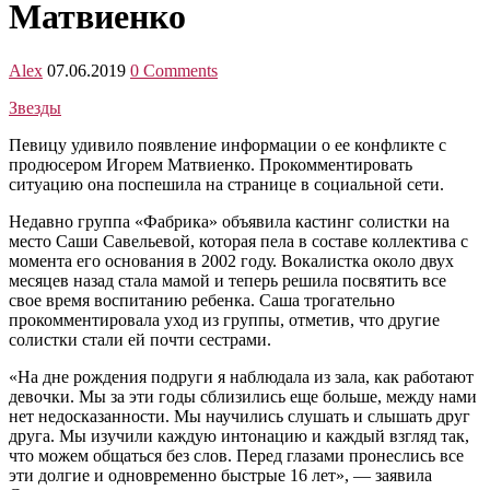
Матвиенко
Alex
07.06.2019
0 Comments
Звезды
Певицу удивило появление информации о ее конфликте с
продюсером Игорем Матвиенко. Прокомментировать
ситуацию она поспешила на странице в социальной сети.
Недавно группа «Фабрика» объявила кастинг солистки на
место Саши Савельевой, которая пела в составе коллектива с
момента его основания в 2002 году. Вокалистка около двух
месяцев назад стала мамой и теперь решила посвятить все
свое время воспитанию ребенка. Саша трогательно
прокомментировала уход из группы, отметив, что другие
солистки стали ей почти сестрами.
«На дне рождения подруги я наблюдала из зала, как работают
девочки. Мы за эти годы сблизились еще больше, между нами
нет недосказанности. Мы научились слушать и слышать друг
друга. Мы изучили каждую интонацию и каждый взгляд так,
что можем общаться без слов. Перед глазами пронеслись все
эти долгие и одновременно быстрые 16 лет», — заявила