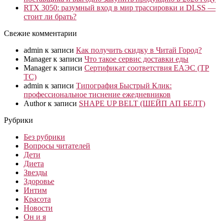
RTX 3050: разумный вход в мир трассировки и DLSS —
стоит ли брать?
Свежие комментарии
admin
к записи
Как получить скидку в Читай Город?
Manager
к записи
Что такое сервис доставки еды
Manager
к записи
Сертификат соответствия ЕАЭС (ТР
ТС)
admin
к записи
Типография Быстрый Клик:
профессиональное тиснение ежедневников
Author
к записи
SHAPE UP BELT (ШЕЙП АП БЕЛТ)
Рубрики
Без рубрики
Вопросы читателей
Дети
Диета
Звезды
Здоровье
Интим
Красота
Новости
Он и я