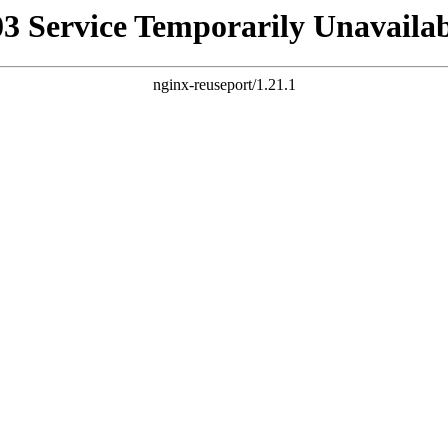
03 Service Temporarily Unavailab
nginx-reuseport/1.21.1