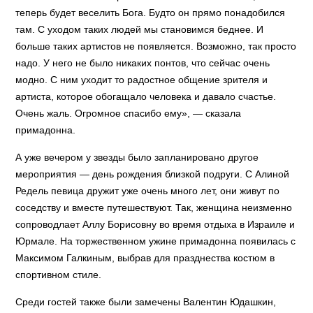
теперь будет веселить Бога. Будто он прямо понадобился
там. С уходом таких людей мы становимся беднее. И
больше таких артистов не появляется. Возможно, так просто
надо. У него не было никаких понтов, что сейчас очень
модно. С ним уходит то радостное общение зрителя и
артиста, которое обогащало человека и давало счастье.
Очень жаль. Огромное спасибо ему», — сказала
примадонна.
А уже вечером у звезды было запланировано другое
мероприятия — день рождения близкой подруги. С Алиной
Редель певица дружит уже очень много лет, они живут по
соседству и вместе путешествуют. Так, женщина неизменно
сопроводлает Аллу Борисовну во время отдыха в Израиле и
Юрмале. На торжественном ужине примадонна появилась с
Максимом Галкиным, выбрав для празднества костюм в
спортивном стиле.
Среди гостей также были замечены Валентин Юдашкин,