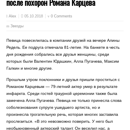
после похорон Романа Карцева
05.10.2018
0 Comments
Alex
Звезды
Певица повеселилась в компании друзей на вечере Алины
Редель. Ее подруга отмечала 81-летие. На банкете в честь
дня рождения собрались все друзья женщины, среди
которых были Валентин Юдашкин, Алла Пугачева, Максим
Галкин и многие другие.
Прошлым утром поклонники и друзья пришли проститься с
Романом Карцевым — 79-летний актер умер в результате
инфаркта. Среди гостей траурной церемонии также была
замечена Алла Пугачева. Певица не только принесла слова
соболезнования супруге ушедшего артиста, но и
произнесла трогательную речь, которая многих заставила
прослезиться. «В это невозможно поверить. У него был
необыкновенный актерский талант. Он веселил нас, а