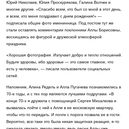
Юрий Николаев, Юлия Проскурякова, Галина Волчек и
многие другие. «Спасибо всем, кто был со мной в этот день,
и всем, кто меня поздравил с днем рождения!» —
подписала общее фото именинница. Под постом тут же
стали оставлять комментарии поклонники Аллы Борисовны,
восхищаясь ее фигурой и дружеской атмосферой
праздника.
«Хорошая фотография. Излучает добро и тепло отношений.
Будьте здоровы, ибо здоровье — это самое главное, что
есть у человека», — писали пользователи социальных
сетей.
Напомним, Алина Редель и Алла Пугачева познакомились в
70-е годы, и с тех пор являются лучшими подругами. «В
конце 70-х я дружила с помощницей Сергея Михалкова и
вызвалась пойти с ней к Алле в ее московскую квартиру,
чтобы что-то передать. И почти с порога позвала ее в гости.
Вероятно, все-таки это была некая защитная реакция, я-то
ожидала увидеть звезду-звезду, ведь песни Аллы уже