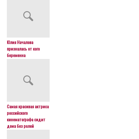
Юлия Началова
призналась от кого
беременна
Самая красивая актриса
российского
кинематографа сидит
дома без ролей