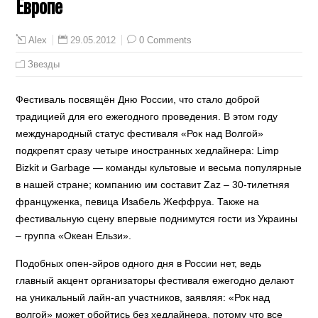
Европе
29.05.2012
0 Comments
Alex
Звезды
Фестиваль посвящён Дню России, что стало доброй
традицией для его ежегодного проведения. В этом году
международный статус фестиваля «Рок над Волгой»
подкрепят сразу четыре иностранных хедлайнера: Limp
Bizkit и Garbage — команды культовые и весьма популярные
в нашей стране; компанию им составит Zaz – 30-тилетняя
француженка, певица Изабель Жеффруа. Также на
фестивальную сцену впервые поднимутся гости из Украины
– группа «Океан Ельзи».
Подобных опен-эйров одного дня в России нет, ведь
главный акцент организаторы фестиваля ежегодно делают
на уникальный лайн-ап участников, заявляя: «Рок над
волгой» может обойтись без хедлайнера, потому что все