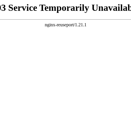
03 Service Temporarily Unavailab
nginx-reuseport/1.21.1