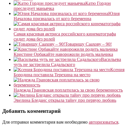
Катю Гордон
преследует маньячка
Юлия
Началова призналась от кого беременна
Самая красивая актриса российского кинематографа
сидит дома без ролей
Товарищу Саахову – 90!
Кристине Орбакайте наворожили родить мальчика
Васильева
чуть не застрелила Садальского
Ксения
Бородина поставила Терехина на место
Надежда Грановская поплатилась за свою беременность
Эвелина Бледанс открыла тайну про первую любовь
Добавить комментарий
Для отправки комментария вам необходимо
авторизоваться
.