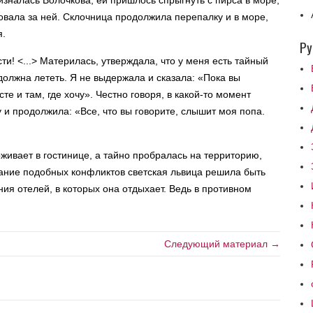
изналась Волочкова, ей пришлось спрыгнуть с пирса в море,
довала за ней. Склочница продолжила перепалку и в море,
я.
Ру
ти! <...> Материлась, утверждала, что у меня есть тайный
 должна лететь. Я не выдержала и сказала: «Пока вы
е и там, где хочу». Честно говоря, в какой-то момент
 и продолжила: «Все, что вы говорите, слышит моя попа.
ивает в гостинице, а тайно пробралась на территорию,
жание подобных конфликтов светская львица решила быть
ния отелей, в которых она отдыхает. Ведь в противном
Следующий материал →