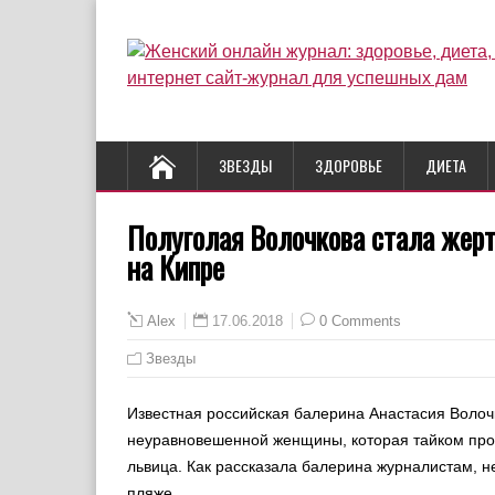
ЗВЕЗДЫ
ЗДОРОВЬЕ
ДИЕТА
Полуголая Волочкова стала жерт
на Кипре
17.06.2018
0 Comments
Alex
Звезды
Известная российская балерина Анастасия Волочк
неуравновешенной женщины, которая тайком прон
львица. Как рассказала балерина журналистам, н
пляже.