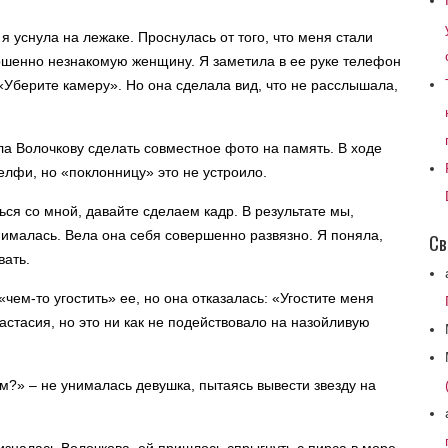
 уснула на лежаке. Проснулась от того, что меня стали
ершенно незнакомую женщину. Я заметила в ее руке телефон
 «Уберите камеру». Но она сделала вид, что не расслышала,
а Волочкову сделать совместное фото на память. В ходе
елфи, но «поклонницу» это не устроило.
ся со мной, давайте сделаем кадр. В результате мы,
нималась. Вела она себя совершенно развязно. Я поняла,
Св
вать.
ем-то угостить» ее, но она отказалась: «Угостите меня
астасия, но это ни как не подействовало на назойливую
ом?» – не унималась девушка, пытаясь вывести звезду на