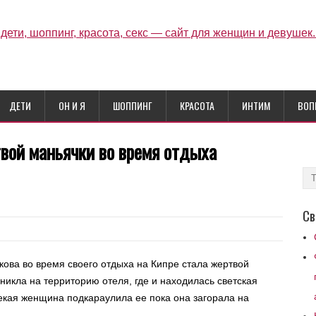
ДЕТИ
ОН И Я
ШОППИНГ
КРАСОТА
ИНТИМ
ВОП
вой маньячки во время отдыха
Св
ова во время своего отдыха на Кипре стала жертвой
икла на территорию отеля, где и находилась светская
екая женщина подкараулила ее пока она загорала на