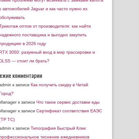
Какие проблемы могут возникать с замками капота
у автомобилей Jaguar и как часто нужно их
обслуживать
Трикотаж оптом от производителя: как найти
надежного поставщика и выгодно закупить
продукцию в 2026 году
RTX 3050: разумный вход в мир трассировки и
DLSS — стоит ли брать?
ежие комментарии
admin
к записи
Как получить скидку в Читай
Город?
Manager
к записи
Что такое сервис доставки еды
Manager
к записи
Сертификат соответствия ЕАЭС
(ТР ТС)
admin
к записи
Типография Быстрый Клик:
профессиональное тиснение ежедневников