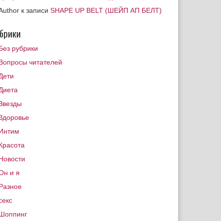
Author
к записи
SHAPE UP BELT (ШЕЙП АП БЕЛТ)
брики
Без рубрики
Вопросы читателей
Дети
Диета
Звезды
Здоровье
Интим
Красота
Новости
Он и я
Разное
секс
Шоппинг