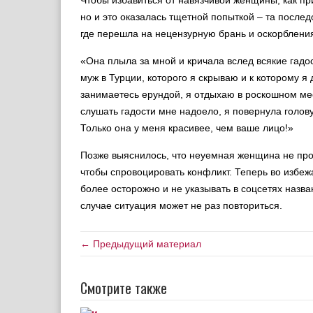
Чтобы избавиться от навязчивой женщины, как пр
но и это оказалась тщетной попыткой – та после
где перешла на нецензурную брань и оскорблени
«Она плыла за мной и кричала вслед всякие гадос
муж в Турции, которого я скрываю и к которому я
занимаетесь ерундой, я отдыхаю в роскошном мест
слушать гадости мне надоело, я повернула голову
Только она у меня красивее, чем ваше лицо!»
Позже выяснилось, что неуемная женщина не прож
чтобы спровоцировать конфликт. Теперь во избе
более осторожно и не указывать в соцсетях назва
случае ситуация может не раз повториться.
← Предыдущий материал
Смотрите также