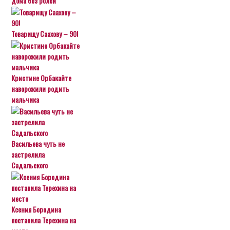
дома без ролей
Товарищу Саахову – 90!
Кристине Орбакайте
наворожили родить
мальчика
Васильева чуть не
застрелила
Садальского
Ксения Бородина
поставила Терехина на