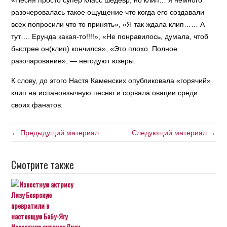
«Песня просто супер класс шедевр, но клип… я немного
разочеровалась такое ощущение что когда его создавали
всех попросили что то принять », «Я так ждала клип…… А
тут…. Ерунда какая-то!!!! », «Не понравилось, думала, чтоб
быстрее он(клип) кончился», «Это плохо. Полное
разочарование», — негодуют юзеры.
К слову, до этого Настя Каменских опубликовала «горячий»
клип на испаноязычную песню и сорвала овации среди
своих фанатов.
← Предыдущий материал
Следующий материал →
Смотрите также
Известную актрису Лизу