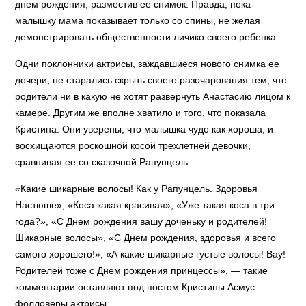
днем рождения, разместив ее снимок. Правда, пока
малышку мама показывает только со спины, не желая
демонстрировать общественности личико своего ребенка.
Одни поклонники актрисы, заждавшиеся нового снимка ее
дочери, не старались скрыть своего разочарования тем, что
родители ни в какую не хотят развернуть Анастасию лицом к
камере. Другим же вполне хватило и того, что показала
Кристина. Они уверены, что малышка чудо как хороша, и
восхищаются роскошной косой трехлетней девочки,
сравнивая ее со сказочной Рапунцель.
«Какие шикарные волосы! Как у Рапунцель. Здоровья
Настюше», «Коса какая красивая», «Уже такая коса в три
года?», «С Днем рождения вашу доченьку и родителей!
Шикарные волосы», «С Днем рождения, здоровья и всего
самого хорошего!», «А какие шикарные густые волосы! Вау!
Родителей тоже с Днем рождения принцессы», — такие
комментарии оставляют под постом Кристины Асмус
фолловеры актрисы.