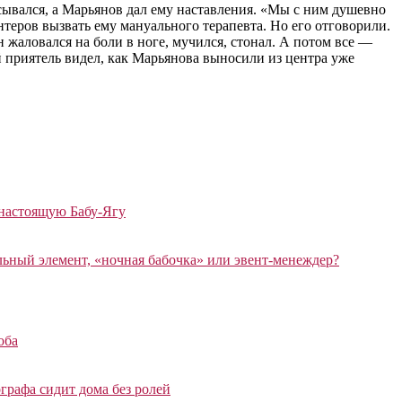
сывался, а Марьянов дал ему наставления. «Мы с ним душевно
нтеров вызвать ему мануального терапевта. Но его отговорили.
н жаловался на боли в ноге, мучился, стонал. А потом все —
 приятель видел, как Марьянова выносили из центра уже
 настоящую Бабу-Ягу
ный элемент, «ночная бабочка» или эвент-менеждер?
оба
графа сидит дома без ролей