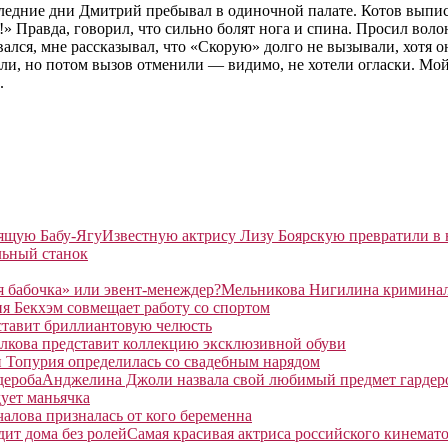
оследние дни Дмитрий пребывал в одиночной палате. Котов выпи
» Правда, говорил, что сильно болят нога и спина. Просил воло
вался, мне рассказывал, что «Скорую» долго не вызывали, хотя о
или, но потом вызов отменили — видимо, не хотели огласки. Мой
.
Известную актрису Лизу Боярскую превратили в
льный станок
Мельникова Нигилина криминаль
я Бекхэм совмещает работу со спортом
ставит бриллиантовую челюсть
лкова представит коллекцию эксклюзивной обуви
 Топурия определилась со свадебным нарядом
Анджелина Джоли назвала свой любимый предмет гардер
ует маньячка
алова призналась от кого беременна
Самая красивая актриса российского кинемато