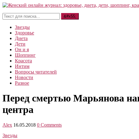
Звезды
Здоровье
Диета
Дети
Он и я
Шоппинг
Красота
Интим
Вопросы читателей
Новости
Разное
Перед смертью Марьянова нак
центра
Alex
16.05.2018
0 Comments
Звезды