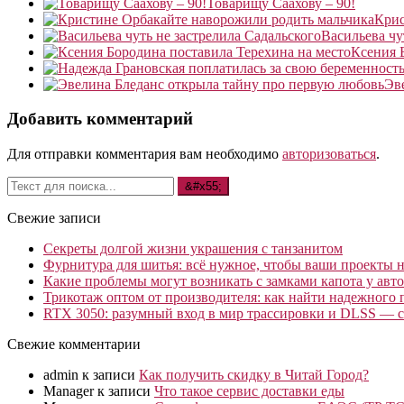
Товарищу Саахову – 90!
Крис
Васильева чу
Ксения 
Эв
Добавить комментарий
Для отправки комментария вам необходимо
авторизоваться
.
Свежие записи
Секреты долгой жизни украшения с танзанитом
Фурнитура для шитья: всё нужное, чтобы ваши проекты не
Какие проблемы могут возникать с замками капота у авто
Трикотаж оптом от производителя: как найти надежного 
RTX 3050: разумный вход в мир трассировки и DLSS — с
Свежие комментарии
admin
к записи
Как получить скидку в Читай Город?
Manager
к записи
Что такое сервис доставки еды