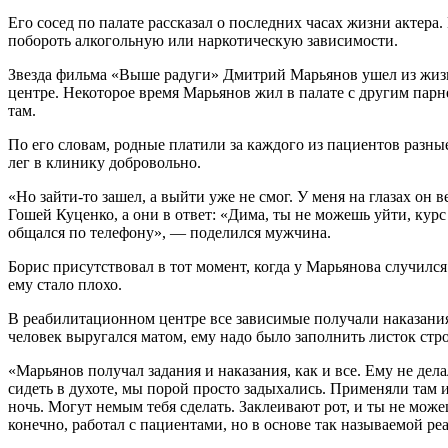
Его сосед по палате рассказал о последних часах жизни акте
побороть алкогольную или наркотическую зависимости.
Звезда фильма «Выше радуги» Дмитрий Марьянов ушел из жизни
центре. Некоторое время Марьянов жил в палате с другим пар
там.
По его словам, родные платили за каждого из пациентов разны
лег в клинику добровольно.
«Но зайти-то зашел, а выйти уже не смог. У меня на глазах он 
Гошей Куценко, а они в ответ: «Дима, ты не можешь уйти, курс
общался по телефону», — поделился мужчина.
Борис присутствовал в тот момент, когда у Марьянова случилс
ему стало плохо.
В реабилитационном центре все зависимые получали наказания, 
человек выругался матом, ему надо было заполнить листок стро
«Марьянов получал задания и наказания, как и все. Ему не де
сидеть в духоте, мы порой просто задыхались. Применяли там 
ночь. Могут немым тебя сделать. Заклеивают рот, и ты не можеш
конечно, работал с пациентами, но в основе так называемой 