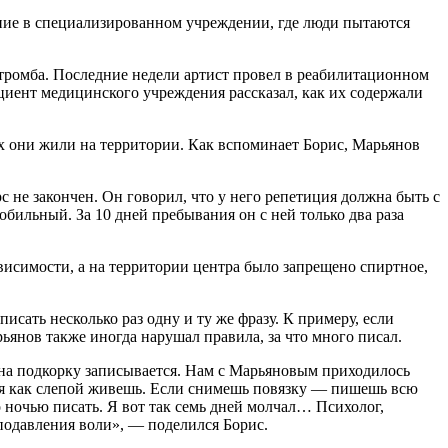
ение в специализированном учреждении, где люди пытаются
тромба. Последние недели артист провел в реабилитационном
циент медицинского учреждения рассказал, как их содержали
ых они жили на территории. Как вспоминает Борис, Марьянов
рс не закончен. Он говорил, что у него репетиция должна быть с
обильный. За 10 дней пребывания он с ней только два раза
ависимости, а на территории центра было запрещено спиртное,
сать несколько раз одну и ту же фразу. К примеру, если
рьянов также иногда нарушал правила, за что много писал.
, на подкорку записывается. Нам с Марьяновым приходилось
 дня как слепой живешь. Если снимешь повязку — пишешь всю
то ночью писать. Я вот так семь дней молчал… Психолог,
подавления воли», — поделился Борис.