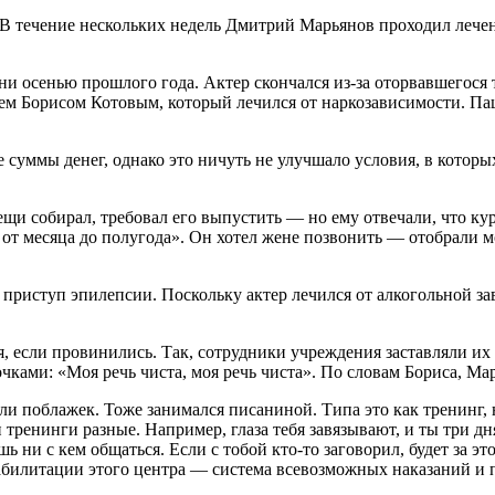
ра. В течение нескольких недель Дмитрий Марьянов проходил леч
 осенью прошлого года. Актер скончался из-за оторвавшегося 
нем Борисом Котовым, который лечился от наркозависимости. Па
е суммы денег, однако это ничуть не улучшало условия, в котор
вещи собирал, требовал его выпустить — но ему отвечали, что ку
 от месяца до полугода». Он хотел жене позвонить — отобрали м
я приступ эпилепсии. Поскольку актер лечился от алкогольной з
если провинились. Так, сотрудники учреждения заставляли их пи
чками: «Моя речь чиста, моя речь чиста». По словам Бориса, Ма
лали поблажек. Тоже занимался писаниной. Типа это как тренинг
и тренинги разные. Например, глаза тебя завязывают, и ты три
ь ни с кем общаться. Если с тобой кто-то заговорил, будет за э
реабилитации этого центра — система всевозможных наказаний и 