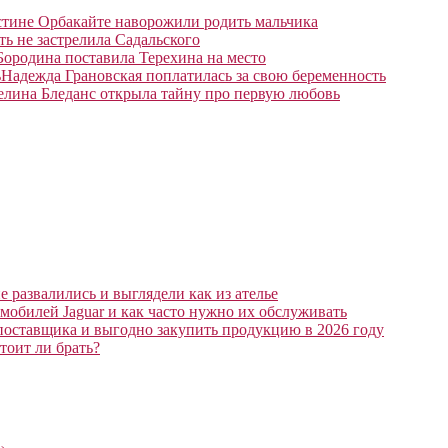
тине Орбакайте наворожили родить мальчика
ть не застрелила Садальского
Бородина поставила Терехина на место
Надежда Грановская поплатилась за свою беременность
елина Бледанс открыла тайну про первую любовь
 развалились и выглядели как из ателье
мобилей Jaguar и как часто нужно их обслуживать
поставщика и выгодно закупить продукцию в 2026 году
тоит ли брать?