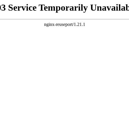
03 Service Temporarily Unavailab
nginx-reuseport/1.21.1