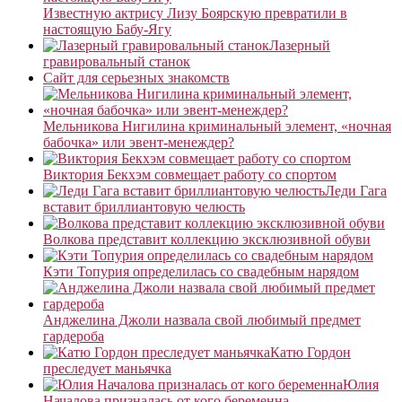
Известную актрису Лизу Боярскую превратили в
настоящую Бабу-Ягу
Лазерный
гравировальный станок
Сайт для серьезных знакомств
Мельникова Нигилина криминальный элемент, «ночная
бабочка» или эвент-менеждер?
Виктория Бекхэм совмещает работу со спортом
Леди Гага
вставит бриллиантовую челюсть
Волкова представит коллекцию эксклюзивной обуви
Кэти Топурия определилась со свадебным нарядом
Анджелина Джоли назвала свой любимый предмет
гардероба
Катю Гордон
преследует маньячка
Юлия
Началова призналась от кого беременна