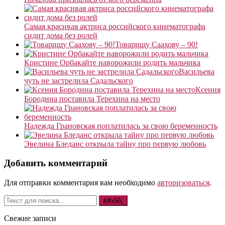
Самая красивая актриса российского кинематографа
сидит дома без ролей
Товарищу Саахову – 90!
Кристине Орбакайте наворожили родить мальчика
Васильева
чуть не застрелила Садальского
Ксения
Бородина поставила Терехина на место
Надежда Грановская поплатилась за свою беременность
Эвелина Бледанс открыла тайну про первую любовь
Добавить комментарий
Для отправки комментария вам необходимо
авторизоваться
.
Свежие записи