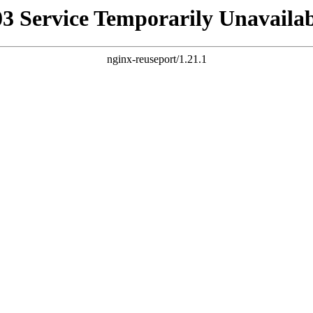
03 Service Temporarily Unavailab
nginx-reuseport/1.21.1