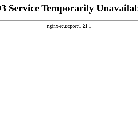
03 Service Temporarily Unavailab
nginx-reuseport/1.21.1