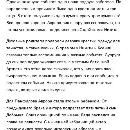
Однако накануне события одна наша подруга заболела. По
определенным причинам была одна крестная мать и три
отца. В итоге получились одна кума и сразу трое кумовьев!
Все прошло хорошо. Аврора лишь пару раз всплакнула, но
потом успокоилась» – поделился со «СтарХитом» Никита.
Духовные родители подарили девочке крестик, одежду для
таинства, а также иконки. С храмом у Никиты и Ксении
связаны теплые воспоминания и важные события. Супруги
до сих пор поддерживают связь с местным батюшкой.
Артист и его жена долго скрывали, что у них появилась
очаровательная малышка. Лишь недавно они сообщили о
радостном событии. Никита присутствовал на тяжелых
родах , которые длились сутки.
Для Панфилова Аврора стала вторым ребенком. От
предыдущего брака у актера подрастает пятилетний сын
Добрыня. Союз с женщиной по имени Лада распался на
почве ее ревности. С нынешней избранницей актер
познакомился довольно интересным образом – в