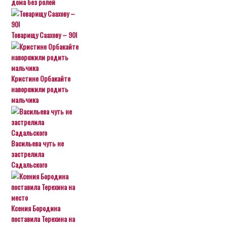
дома без ролей
Товарищу Саахову – 90!
Кристине Орбакайте
наворожили родить
мальчика
Васильева чуть не
застрелила
Садальского
Ксения Бородина
поставила Терехина на