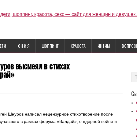
ЕТИ
ОН И Я
ШОППИНГ
КРАСОТА
ИНТИМ
ВОПРОС
уров высмеял в стихах
 рай»
Св
гей Шнуров написал нецензурное стихотворение после
вучавшего в рамках форума «Валдай», о ядерной войне и