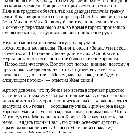
выздоровления. К слову, это не первый перелом за последние
несколько месяцев. В апреле сатирик отменил концерт в
Калининградской области, так как дважды получил травму
руки. Как говорил тогда его директор Олег Сташкевич, из-за
боли Михаилу Михайловичу было трудно передвигаться.
Поскольку перелома было два, во время второго произошло
смещение кости, что усложняло восстановление руки.
Недавно многим деятелям искусства вручали
государственные награды. Принять орден «За заслуги перед
отечеством» III степени Жванецкий не смог. Он объяснил
журналистам, что его состояние было не очень хорошим.
«Плохо себя чувствую. Вот эта вот погода, видимо, поэтому я
просто был совершенно не готов. Еще вчера у меня это
началось — давление… Может, мое награждение будет в
следующем потоке», — отметил Жванецкий.
Артист доволен, что публика его всегда встречает радостно.
Сатирик по-прежнему собирает полные залы, ведь его любят
за искрометный юмор и сатирические пьесы. «Главное, что я
заслужил к 85 годам — хорошая публика. Причем она везде
хорошая: умная, слушающая, слышащая, понимающая. Что в
Москве, что в Мюнхене, что в Калуге. Высшая радость для
меня — видеть полный зал. Это очень освежает артиста.
Сразу выздоравливаешь. Своей публикой я горжусь», —
признавался Михаил Михайлович.