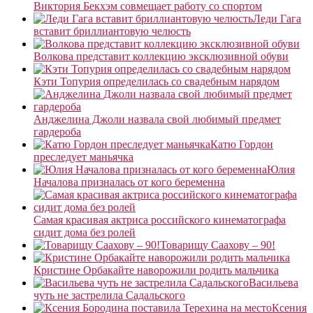
Виктория Бекхэм совмещает работу со спортом
Леди Гага
вставит бриллиантовую челюсть
Волкова представит коллекцию эксклюзивной обуви
Кэти Топурия определилась со свадебным нарядом
Анджелина Джоли назвала свой любимый предмет
гардероба
Катю Гордон
преследует маньячка
Юлия
Началова призналась от кого беременна
Самая красивая актриса российского кинематографа
сидит дома без ролей
Товарищу Саахову – 90!
Кристине Орбакайте наворожили родить мальчика
Васильева
чуть не застрелила Садальского
Ксения