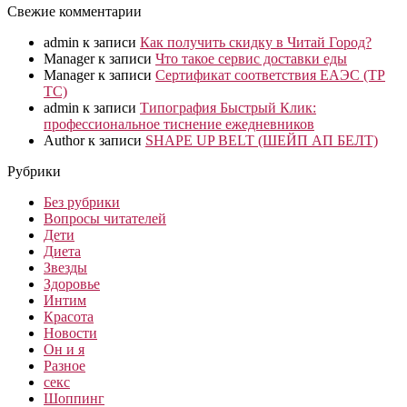
Свежие комментарии
admin
к записи
Как получить скидку в Читай Город?
Manager
к записи
Что такое сервис доставки еды
Manager
к записи
Сертификат соответствия ЕАЭС (ТР
ТС)
admin
к записи
Типография Быстрый Клик:
профессиональное тиснение ежедневников
Author
к записи
SHAPE UP BELT (ШЕЙП АП БЕЛТ)
Рубрики
Без рубрики
Вопросы читателей
Дети
Диета
Звезды
Здоровье
Интим
Красота
Новости
Он и я
Разное
секс
Шоппинг