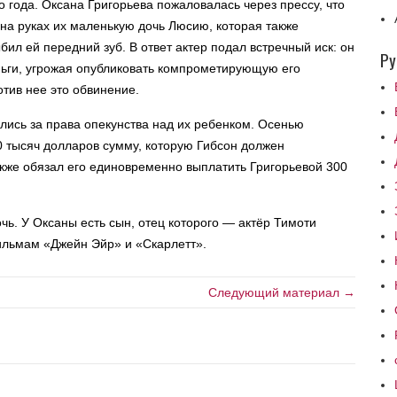
 года. Оксана Григорьева пожаловалась через прессу, что
 на руках их маленькую дочь Люсию, которая также
ил ей передний зуб. В ответ актер подал встречный иск: он
Ру
ньги, угрожая опубликовать компрометирующую его
отив нее это обвинение.
ились за права опекунства над их ребенком. Осенью
20 тысяч долларов сумму, которую Гибсон должен
кже обязал его единовременно выплатить Григорьевой 300
чь. У Оксаны есть сын, отец которого — актёр Тимоти
ильмам «Джейн Эйр» и «Скарлетт».
Следующий материал →