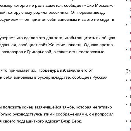
размер которго не разглашается, сообщает «Эхо Москвы».
ей, которую ему родила россиянка. От тюрьмы звезду
осудием» — он признал себя виновным и за это не сядет в
уверяет, что сделал это для того, чтобы защитить их общую
страдавшая, сообщает сайт Женские новости. Однако против
 разговоров с Григорьевой, а также его неосторожные
Св
 что принимает их. Процедура избавляла его от
он себя виновным в рукоприкладстве, сообщает Русская
 положить конец затянувшейся тяжбе, которая негативно
Только руководствуясь этими соображениями, он попросил
я своего подзащитного адвокат Блэр Берк.