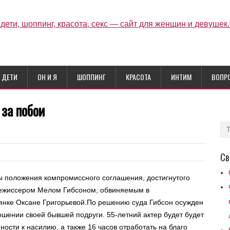
ДЕТИ
ОН И Я
ШОППИНГ
КРАСОТА
ИНТИМ
ВОПР
 за побои
Св
ны положения компромиссного соглашения, достигнутого
режиссером Мелом Гибсоном, обвиняемым в
янке Оксане Григорьевой.По решению суда Гибсон осужден
ношении своей бывшей подруги. 55-летний актер будет будет
ности к насилию, а также 16 часов отработать на благо