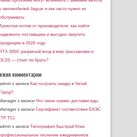
Какие проблемы могут возникать с замками капота
у автомобилей Jaguar и как часто нужно их
обслуживать
Трикотаж оптом от производителя: как найти
надежного поставщика и выгодно закупить
продукцию в 2026 году
RTX 3050: разумный вход в мир трассировки и
DLSS — стоит ли брать?
ежие комментарии
admin
к записи
Как получить скидку в Читай
Город?
Manager
к записи
Что такое сервис доставки еды
Manager
к записи
Сертификат соответствия ЕАЭС
(ТР ТС)
admin
к записи
Типография Быстрый Клик:
профессиональное тиснение ежедневников