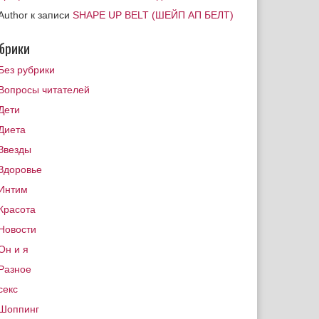
Author
к записи
SHAPE UP BELT (ШЕЙП АП БЕЛТ)
брики
Без рубрики
Вопросы читателей
Дети
Диета
Звезды
Здоровье
Интим
Красота
Новости
Он и я
Разное
секс
Шоппинг