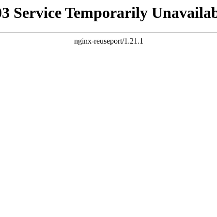
03 Service Temporarily Unavailab
nginx-reuseport/1.21.1