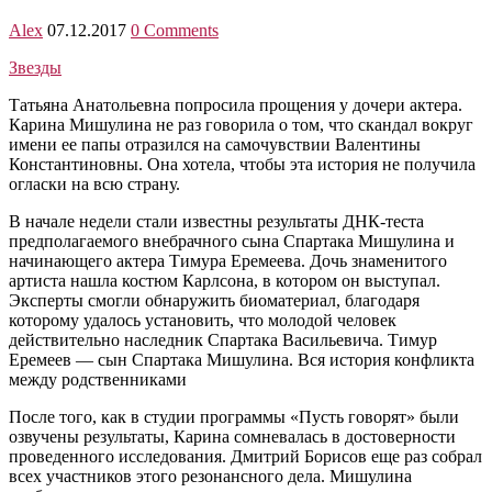
Alex
07.12.2017
0 Comments
Звезды
Татьяна Анатольевна попросила прощения у дочери актера.
Карина Мишулина не раз говорила о том, что скандал вокруг
имени ее папы отразился на самочувствии Валентины
Константиновны. Она хотела, чтобы эта история не получила
огласки на всю страну.
В начале недели стали известны результаты ДНК-теста
предполагаемого внебрачного сына Спартака Мишулина и
начинающего актера Тимура Еремеева. Дочь знаменитого
артиста нашла костюм Карлсона, в котором он выступал.
Эксперты смогли обнаружить биоматериал, благодаря
которому удалось установить, что молодой человек
действительно наследник Спартака Васильевича. Тимур
Еремеев — сын Спартака Мишулина. Вся история конфликта
между родственниками
После того, как в студии программы «Пусть говорят» были
озвучены результаты, Карина сомневалась в достоверности
проведенного исследования. Дмитрий Борисов еще раз собрал
всех участников этого резонансного дела. Мишулина