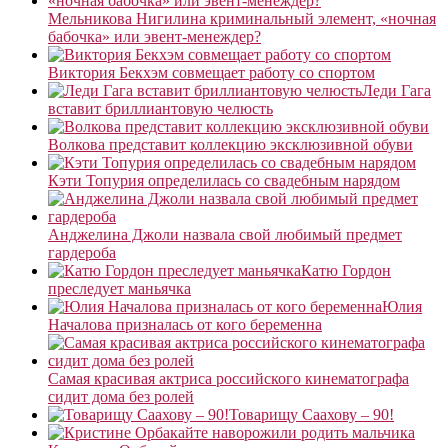
Мельникова Нигилина криминальный элемент, «ночная
бабочка» или эвент-менеждер?
Виктория Бекхэм совмещает работу со спортом
Леди Гага
вставит бриллиантовую челюсть
Волкова представит коллекцию эксклюзивной обуви
Кэти Топурия определилась со свадебным нарядом
Анджелина Джоли назвала свой любимый предмет
гардероба
Катю Гордон
преследует маньячка
Юлия
Началова призналась от кого беременна
Самая красивая актриса российского кинематографа
сидит дома без ролей
Товарищу Саахову – 90!