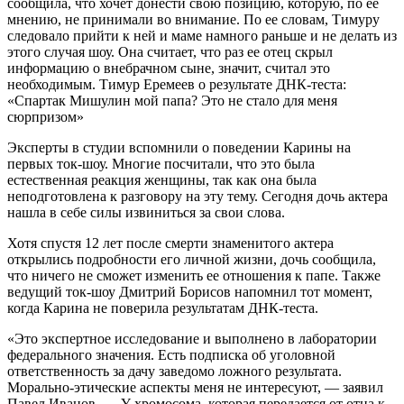
сообщила, что хочет донести свою позицию, которую, по ее
мнению, не принимали во внимание. По ее словам, Тимуру
следовало прийти к ней и маме намного раньше и не делать из
этого случая шоу. Она считает, что раз ее отец скрыл
информацию о внебрачном сыне, значит, считал это
необходимым. Тимур Еремеев о результате ДНК-теста:
«Спартак Мишулин мой папа? Это не стало для меня
сюрпризом»
Эксперты в студии вспомнили о поведении Карины на
первых ток-шоу. Многие посчитали, что это была
естественная реакция женщины, так как она была
неподготовлена к разговору на эту тему. Сегодня дочь актера
нашла в себе силы извиниться за свои слова.
Хотя спустя 12 лет после смерти знаменитого актера
открылись подробности его личной жизни, дочь сообщила,
что ничего не сможет изменить ее отношения к папе. Также
ведущий ток-шоу Дмитрий Борисов напомнил тот момент,
когда Карина не поверила результатам ДНК-теста.
«Это экспертное исследование и выполнено в лаборатории
федерального значения. Есть подписка об уголовной
ответственность за дачу заведомо ложного результата.
Морально-этические аспекты меня не интересуют, — заявил
Павел Иванов. — Y-хромосома, которая передается от отца к