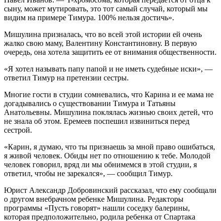
сыну, может мутировать, это тот самый случай, который мы
видим на примере Тимура. 100% нельзя достичь».
Мишулина призналась, что во всей этой истории ей очень
жалко свою маму, Валентину Константиновну. В первую
очередь, она хотела защитить ее от внимания общественности.
«Я хотел называть папу папой и не иметь судебные иски», —
ответил Тимур на претензии сестры.
Многие гости в студии сомневались, что Карина и ее мама не
догадывались о существовании Тимура и Татьяны
Анатольевны. Мишулина поклялась жизнью своих детей, что
не знала об этом. Еремеев поспешил извиниться перед
сестрой.
«Карин, я думаю, что ты признаешь за мной право ошибаться,
я живой человек. Обиды нет по отношению к тебе. Молодой
человек говорил, вряд ли мы обнимемся в этой студии, я
ответил, чтобы не зарекался», — сообщил Тимур.
Юрист Александр Добровинский рассказал, что ему сообщали
о другом внебрачном ребенке Мишулина. Редакторы
программы «Пусть говорят» нашли соседку балерины,
которая предположительно, родила ребенка от Спартака