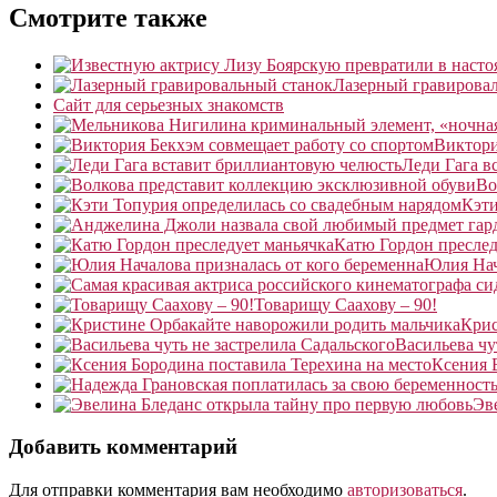
Смотрите также
Лазерный гравирова
Сайт для серьезных знакомств
Виктори
Леди Гага в
Во
Кэти
Катю Гордон преслед
Юлия Нач
Товарищу Саахову – 90!
Крис
Васильева чу
Ксения 
Эв
Добавить комментарий
Для отправки комментария вам необходимо
авторизоваться
.