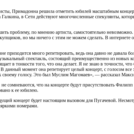
ртисты, Примадонна решила отметить юбилей масштабным концер
 Галкина, в Сети действуют многочисленные спекулянты, котор
ь проблему, по мнению артиста, самостоятельно невозможно. 
рекупщиков, но мы ничего с этим не можем сделать. В интернете
не приходится много репетировать, ведь она давно не давала б
узыкальный спектакль, состоящий преимущественно из новых ком
щает в тонкости того, что она делает. Я не знаю в точности, что
. В данный момент она репетирует целый концерт, с голосом вс
 к своему голосу. Это был Муслим Магомаев», — рассказал Макс
и не сомневаются, что на концерте будут присутствовать Филип
овано к ее юбилею.
дущий концерт будет настоящим вызовом для Пугачевой. Несмотр
 яркими номерами.