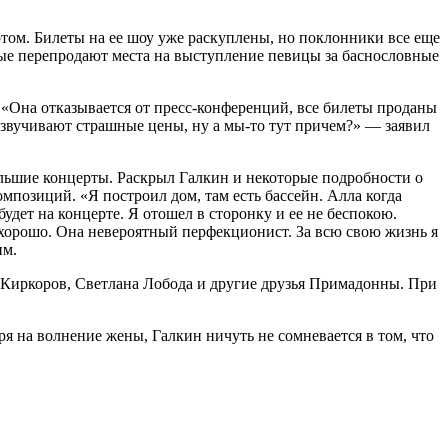
том. Билеты на ее шоу уже раскуплены, но поклонники все еще
ые перепродают места на выступление певицы за баснословные
«Она отказывается от пресс-конференций, все билеты проданы
 озвучивают страшные цены, ну а мы-то тут причем?» — заявил
ольшие концерты. Раскрыл Галкин и некоторые подробности о
позиций. «Я построил дом, там есть бассейн. Алла когда
 будет на концерте. Я отошел в сторонку и ее не беспокою.
е хорошо. Она невероятный перфекционист. За всю свою жизнь я
им.
п Киркоров, Светлана Лобода и другие друзья Примадонны. При
я на волнение жены, Галкин ничуть не сомневается в том, что