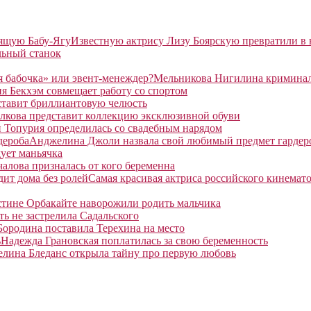
Известную актрису Лизу Боярскую превратили в
льный станок
Мельникова Нигилина криминаль
я Бекхэм совмещает работу со спортом
ставит бриллиантовую челюсть
лкова представит коллекцию эксклюзивной обуви
 Топурия определилась со свадебным нарядом
Анджелина Джоли назвала свой любимый предмет гардер
ует маньячка
алова призналась от кого беременна
Самая красивая актриса российского кинемато
тине Орбакайте наворожили родить мальчика
ть не застрелила Садальского
Бородина поставила Терехина на место
Надежда Грановская поплатилась за свою беременность
елина Бледанс открыла тайну про первую любовь