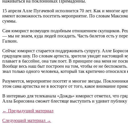
наживаться на поклонниках Примадонны.
15 апреля Алле Пугачевой исполнится 70 лет. Как и многие а
имеют возможность посетить мероприятие. По словам Максима
суммы.
Сам юморист возмущен подобным отношением скупщиков. Решит
— мы не знаем, куда людей посадить. Часть билетов есть у пе
Галкин.
Сейчас юморист старается поддерживать супругу. Алле Борисов
грядущем шоу. По словам артиста, зрители увидят настоящий м
плавает в бассейне, она там поет. В принципе она меня не посвя
Вообще весь наш быт построен на том, чтобы ее не беспокоить
знал только одного человека, который так критично относился
Разумеется, мероприятие посетят и многие звезды. Поклонник
этом сама артистка не в восторге от того, какое внимание прик
В интервью для телеканала «Дождь» юморист отметил, что гря
Алла Борисовна сможет блестяще выступить и удивит публику
← Предыдущий материал
Следующий материал →