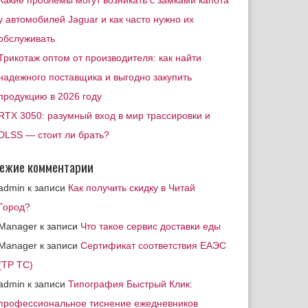
Какие проблемы могут возникать с замками капота
у автомобилей Jaguar и как часто нужно их
обслуживать
Трикотаж оптом от производителя: как найти
надежного поставщика и выгодно закупить
продукцию в 2026 году
RTX 3050: разумный вход в мир трассировки и
DLSS — стоит ли брать?
ежие комментарии
admin
к записи
Как получить скидку в Читай
Город?
Manager
к записи
Что такое сервис доставки еды
Manager
к записи
Сертификат соответствия ЕАЭС
(ТР ТС)
admin
к записи
Типография Быстрый Клик:
профессиональное тиснение ежедневников