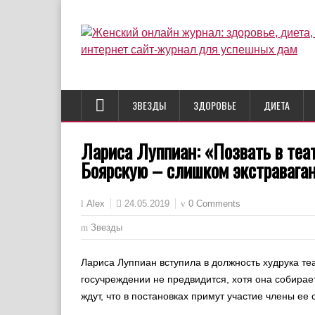
ЗВЕЗДЫ
ЗДОРОВЬЕ
ДИЕТА
Лариса Луппиан: «Позвать в теа
Боярскую – слишком экстравага
24.05.2019
0 Comments
Alex
Звезды
Лариса Луппиан вступила в должность худрука те
госучреждении не предвидится, хотя она собирае
ждут, что в постановках примут участие члены ее