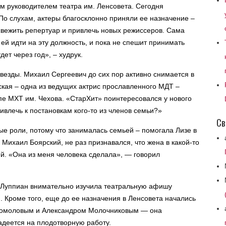
м руководителем театра им. Ленсовета. Сегодня
По слухам, актеры благосклонно приняли ее назначение –
свежить репертуар и привлечь новых режиссеров. Сама
 ей идти на эту должность, и пока не спешит принимать
ет через год», – худрук.
звезды. Михаил Сергеевич до сих пор активно снимается в
рская – одна из ведущих актрис прославленного МДТ –
пе МХТ им. Чехова. «СтарХит» поинтересовался у нового
ивлечь к постановкам кого-то из членов семьи?»
Св
вые роли, потому что занималась семьей – помогала Лизе в
 Михаил Боярский, не раз признавался, что жена в какой-то
ей. «Она из меня человека сделала», — говорил
ь, Луппиан внимательно изучила театральную афишу
и. Кроме того, еще до ее назначения в Ленсовета начались
огомоловым и Александром Молочниковым — она
надеется на плодотворную работу.