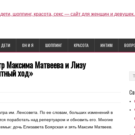
ДЕТИ
ОН И Я
ШОППИНГ
КРАСОТА
ИНТИМ
ВОПР
тр Максима Матвеева и Лизу
нтный ход»
Св
атра им. Ленсовета. По ее словам, больших изменений в
тся поработать над репертуаром и обновить его. Многие
 семьи: дочь Елизавета Боярская и зять Максим Матвеев.