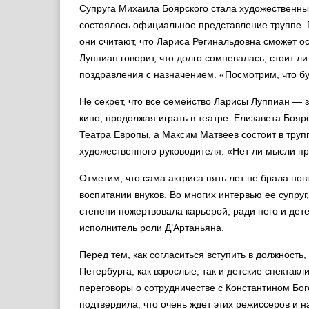
Супруга Михаила Боярского стала художественны
состоялось официальное представление труппе. 
они считают, что Лариса Регинальдовна сможет о
Луппиан говорит, что долго сомневалась, стоит ли
поздравления с назначением. «Посмотрим, что буд
Не секрет, что все семейство Ларисы Луппиан — 
кино, продолжая играть в театре. Елизавета Боя
Театра Европы, а Максим Матвеев состоит в труп
художественного руководителя: «Нет ли мысли пр
Отметим, что сама актриса пять лет не брала но
воспитании внуков. Во многих интервью ее супруг,
степени пожертвовала карьерой, ради него и дет
исполнитель роли Д’Артаньяна.
Перед тем, как согласиться вступить в должност
Петербурга, как взрослые, так и детские спектакл
переговоры о сотрудничестве с Константином Б
подтвердила, что очень ждет этих режиссеров и 