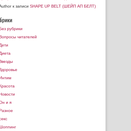
Author
к записи
SHAPE UP BELT (ШЕЙП АП БЕЛТ)
брики
Без рубрики
Вопросы читателей
Дети
Диета
Звезды
Здоровье
Интим
Красота
Новости
Он и я
Разное
секс
Шоппинг