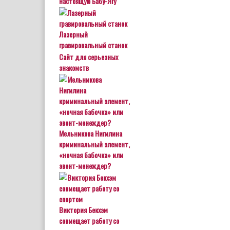
настоящую Бабу-Ягу
Лазерный
гравировальный станок
Сайт для серьезных
знакомств
Мельникова Нигилина
криминальный элемент,
«ночная бабочка» или
эвент-менеждер?
Виктория Бекхэм
совмещает работу со