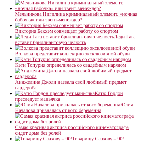
Мельникова Нигилина криминальный элемент, «ночная
бабочка» или эвент-менеждер?
Виктория Бекхэм совмещает работу со спортом
Леди Гага
вставит бриллиантовую челюсть
Волкова представит коллекцию эксклюзивной обуви
Кэти Топурия определилась со свадебным нарядом
Анджелина Джоли назвала свой любимый предмет
гардероба
Катю Гордон
преследует маньячка
Юлия
Началова призналась от кого беременна
Самая красивая актриса российского кинематографа
сидит дома без ролей
Товарищу Саахову – 90!