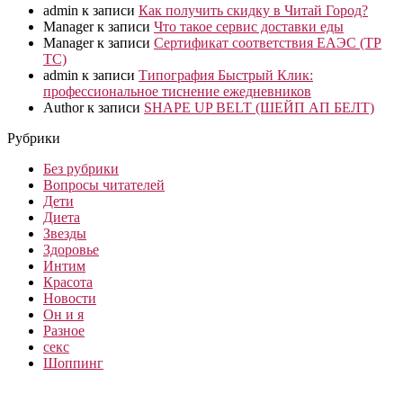
admin
к записи
Как получить скидку в Читай Город?
Manager
к записи
Что такое сервис доставки еды
Manager
к записи
Сертификат соответствия ЕАЭС (ТР
ТС)
admin
к записи
Типография Быстрый Клик:
профессиональное тиснение ежедневников
Author
к записи
SHAPE UP BELT (ШЕЙП АП БЕЛТ)
Рубрики
Без рубрики
Вопросы читателей
Дети
Диета
Звезды
Здоровье
Интим
Красота
Новости
Он и я
Разное
секс
Шоппинг