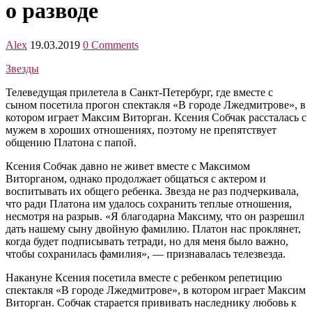
о разводе
Alex
19.03.2019
0 Comments
Звезды
Телеведущая прилетела в Санкт-Петербург, где вместе с
сыном посетила прогон спектакля «В городе Лжедмитрове», в
котором играет Максим Виторган. Ксения Собчак рассталась с
мужем в хороших отношениях, поэтому не препятствует
общению Платона с папой.
Ксения Собчак давно не живет вместе с Максимом
Виторганом, однако продолжает общаться с актером и
воспитывать их общего ребенка. Звезда не раз подчеркивала,
что ради Платона им удалось сохранить теплые отношения,
несмотря на разрыв. «Я благодарна Максиму, что он разрешил
дать нашему сыну двойную фамилию. Платон нас проклянет,
когда будет подписывать тетради, но для меня было важно,
чтобы сохранилась фамилия», — признавалась телезвезда.
Накануне Ксения посетила вместе с ребенком репетицию
спектакля «В городе Лжедмитрове», в котором играет Максим
Виторган. Собчак старается прививать наследнику любовь к