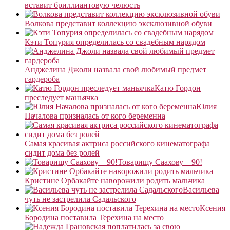
вставит бриллиантовую челюсть
Волкова представит коллекцию эксклюзивной обуви
Кэти Топурия определилась со свадебным нарядом
Анджелина Джоли назвала свой любимый предмет
гардероба
Катю Гордон
преследует маньячка
Юлия
Началова призналась от кого беременна
Самая красивая актриса российского кинематографа
сидит дома без ролей
Товарищу Саахову – 90!
Кристине Орбакайте наворожили родить мальчика
Васильева
чуть не застрелила Садальского
Ксения
Бородина поставила Терехина на место