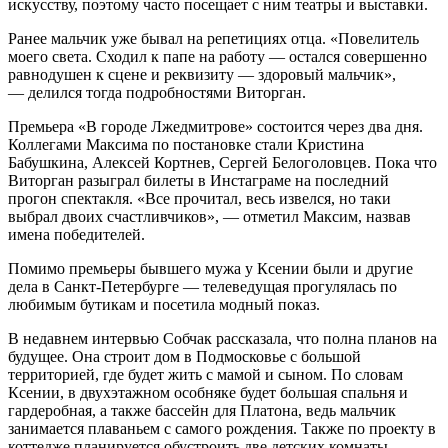
искусству, поэтому часто посещает с ним театры и выставки.
Ранее мальчик уже бывал на репетициях отца. «Повелитель
моего света. Сходил к папе на работу — остался совершенно
равнодушен к сцене и реквизиту — здоровый мальчик»,
— делился тогда подробностями Виторган.
Премьера «В городе Лжедмитрове» состоится через два дня.
Коллегами Максима по постановке стали Кристина
Бабушкина, Алексей Кортнев, Сергей Белоголовцев. Пока что
Виторган разыграл билеты в Инстаграме на последний
прогон спектакля. «Все прочитал, весь извелся, но таки
выбрал двоих счастливчиков», — отметил Максим, назвав
имена победителей.
Помимо премьеры бывшего мужа у Ксении были и другие
дела в Санкт-Петербурге — телеведущая прогулялась по
любимым бутикам и посетила модный показ.
В недавнем интервью Собчак рассказала, что полна планов на
будущее. Она строит дом в Подмосковье с большой
территорией, где будет жить с мамой и сыном. По словам
Ксении, в двухэтажном особняке будет большая спальня и
гардеробная, а также бассейн для Платона, ведь мальчик
занимается плаваньем с самого рождения. Также по проекту в
коттедже планируется обустроить две детских комнаты.