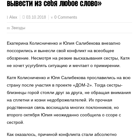
вывести из себя любое слово»
03.10.2018
0 Comments
Alex
Звезды
Екатерина Колисниченко и Юлия Салибекова внезапно
поссорились и вынесли свой конфликт на всеобщее
обозрение. Несмотря на резкие высказывания сестры, Катя
не хочет усугублять ситуацию и мечтает о примирении.
Катя Колисниченко и Юля Салибекова прославились на всю
страну после участия в проекте «ДОМ-2». Тогда сестры-
близнецы горой стояли друг за друга, не обращая внимания
на сплетни и козни недоброжелателей. Их прочная
родственная связь восхищала многих поклонников, но
второго октября Юлия неожиданно сообщила о ссоре с
сестрой.
Как оказалось, причиной конфликта стали абсолютно