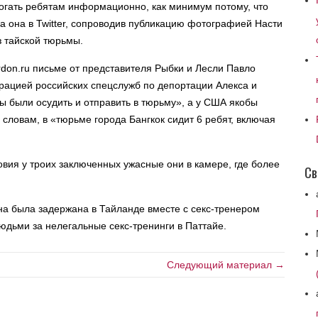
могать ребятам информационно, как минимум потому, что
а она в Twitter, сопроводив публикацию фотографией Насти
з тайской тюрьмы.
rdon.ru письме от представителя Рыбки и Лесли Павло
ерацией российских спецслужб по депортации Алекса и
ны были осудить и отправить в тюрьму», а у США якобы
о словам, в «тюрьме города Бангкок сидит 6 ребят, включая
овия у троих заключенных ужасные они в камере, где более
Св
на была задержана в Тайланде вместе с секс-тренером
дьми за нелегальные секс-тренинги в Паттайе.
Следующий материал →