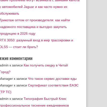
Какие проблемы могут возникать с замками капота
у автомобилей Jaguar и как часто нужно их
обслуживать
Трикотаж оптом от производителя: как найти
надежного поставщика и выгодно закупить
продукцию в 2026 году
RTX 3050: разумный вход в мир трассировки и
DLSS — стоит ли брать?
ежие комментарии
admin
к записи
Как получить скидку в Читай
Город?
Manager
к записи
Что такое сервис доставки еды
Manager
к записи
Сертификат соответствия ЕАЭС
(ТР ТС)
admin
к записи
Типография Быстрый Клик:
профессиональное тиснение ежедневников