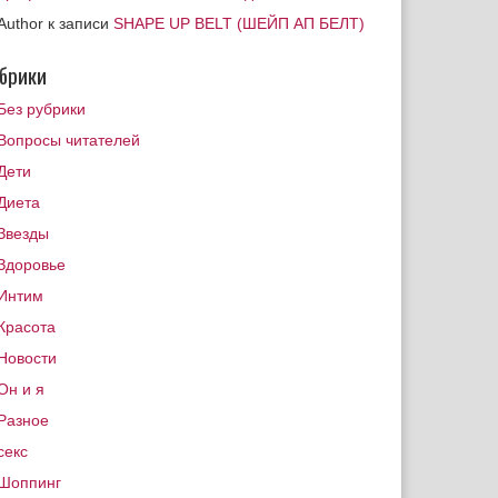
Author
к записи
SHAPE UP BELT (ШЕЙП АП БЕЛТ)
брики
Без рубрики
Вопросы читателей
Дети
Диета
Звезды
Здоровье
Интим
Красота
Новости
Он и я
Разное
секс
Шоппинг