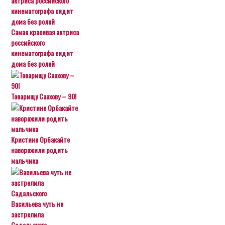
Самая красивая актриса
российского
кинематографа сидит
дома без ролей
Товарищу Саахову – 90!
Кристине Орбакайте
наворожили родить
мальчика
Васильева чуть не
застрелила
Садальского