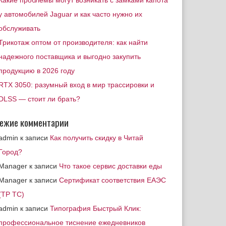
Какие проблемы могут возникать с замками капота
у автомобилей Jaguar и как часто нужно их
обслуживать
Трикотаж оптом от производителя: как найти
надежного поставщика и выгодно закупить
продукцию в 2026 году
RTX 3050: разумный вход в мир трассировки и
DLSS — стоит ли брать?
ежие комментарии
admin
к записи
Как получить скидку в Читай
Город?
Manager
к записи
Что такое сервис доставки еды
Manager
к записи
Сертификат соответствия ЕАЭС
(ТР ТС)
admin
к записи
Типография Быстрый Клик:
профессиональное тиснение ежедневников