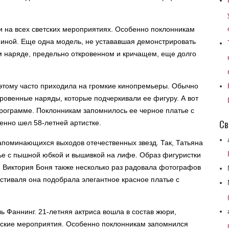
ти на всех светских мероприятиях. Особенно поклонникам
пиной. Еще одна модель, не устававшая демонстрировать
м наряде, предельно откровенном и кричащем, еще долго
оэтому часто приходила на громкие кинопремьеры. Обычно
кровенные наряды, которые подчеркивали ее фигуру. А вот
рограмме. Поклонникам запомнилось ее черное платье с
Св
енно шел 58-летней артистке.
апоминающихся выходов отечественных звезд. Так, Татьяна
ье с пышной юбкой и вышивкой на лифе. Образ фигуристки
. Виктория Боня также несколько раз радовала фотографов
стиваля она подобрала элегантное красное платье с
ь Фаннинг. 21-летняя актриса вошла в состав жюри,
тские мероприятия. Особенно поклонникам запомнился