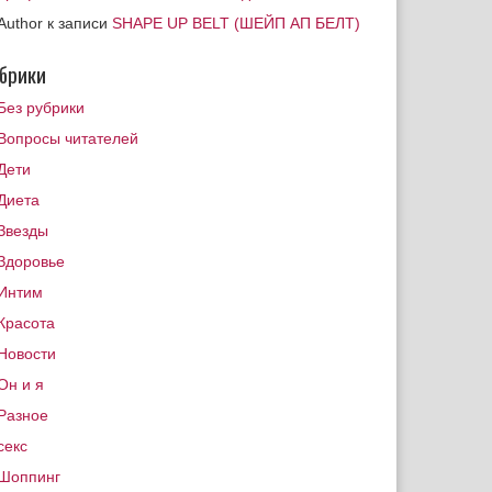
Author
к записи
SHAPE UP BELT (ШЕЙП АП БЕЛТ)
брики
Без рубрики
Вопросы читателей
Дети
Диета
Звезды
Здоровье
Интим
Красота
Новости
Он и я
Разное
секс
Шоппинг