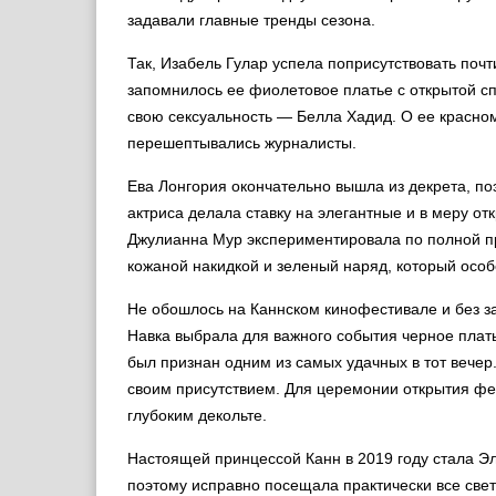
задавали главные тренды сезона.
Так, Изабель Гулар успела поприсутствовать поч
запомнилось ее фиолетовое платье с открытой с
свою сексуальность — Белла Хадид. О ее красно
перешептывались журналисты.
Ева Лонгория окончательно вышла из декрета, п
актриса делала ставку на элегантные и в меру от
Джулианна Мур экспериментировала по полной п
кожаной накидкой и зеленый наряд, который особ
Не обошлось на Каннском кинофестивале и без з
Навка выбрала для важного события черное плат
был признан одним из самых удачных в тот вечер
своим присутствием. Для церемонии открытия фе
глубоким декольте.
Настоящей принцессой Канн в 2019 году стала Эл
поэтому исправно посещала практически все све