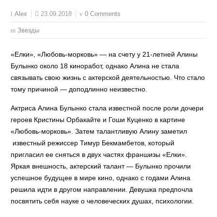
23.09.2018
0 Comments
Alex
Звезды
«Елки», «Любовь-морковь» — на счету у 21-летней Алины
Булынко около 18 киноработ, однако Алина не стала
связывать свою жизнь с актерской деятельностью. Что стало
тому причиной — доподлинно неизвестно.
Актриса Алина Булынко стала известной после роли дочери
героев Кристины Орбакайте и Гоши Куценко в картине
«Любовь-морковь». Затем талантливую Алину заметил
известный режиссер Тимур Бекмамбетов, который
пригласил ее сняться в двух частях франшизы «Елки».
Яркая внешность, актерский талант — Булынко прочили
успешное будущее в мире кино, однако с годами Алина
решила идти в другом направлении. Девушка предпочла
посвятить себя науке о человеческих душах, психологии.