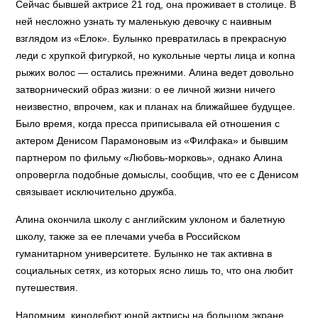
Сейчас бывшей актрисе 21 год, она проживает в столице. В
ней несложно узнать ту маленькую девочку с наивным
взглядом из «Елок». Булынко превратилась в прекрасную
леди с хрупкой фигуркой, но кукольные черты лица и копна
рыжих волос — остались прежними. Алина ведет довольно
затворнический образ жизни: о ее личной жизни ничего
неизвестно, впрочем, как и планах на ближайшее будущее.
Было время, когда пресса приписывала ей отношения с
актером Денисом Парамоновым из «Филфака» и бывшим
партнером по фильму «Любовь-морковь», однако Алина
опровергла подобные домыслы, сообщив, что ее с Денисом
связывает исключительно дружба.
Алина окончила школу с английским уклоном и балетную
школу, также за ее плечами учеба в Российском
гуманитарном университете. Булынко не так активна в
социальных сетях, из которых ясно лишь то, что она любит
путешествия.
Напомним, кинодебют юной актрисы на большом экране