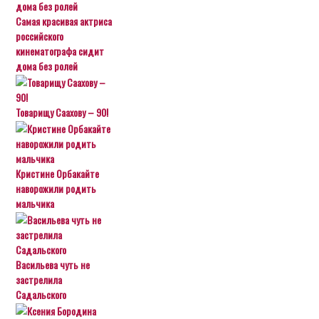
Самая красивая актриса
российского
кинематографа сидит
дома без ролей
Товарищу Саахову – 90!
Кристине Орбакайте
наворожили родить
мальчика
Васильева чуть не
застрелила
Садальского