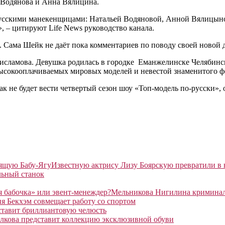
 Водянова и Анна Вялицина.
русскими манекенщицами: Натальей Водяновой, Анной Вялицыной
, – цитируют Life News руководство канала.
. Сама Шейк не даёт пока комментариев по поводу своей новой 
исламова. Девушка родилась в городке Еманжелинске Челябинск
высокооплачиваемых мировых моделей и невестой знаменитого ф
ак не будет вести четвертый сезон шоу «Топ-модель по-русски», о
Известную актрису Лизу Боярскую превратили в
льный станок
Мельникова Нигилина криминаль
я Бекхэм совмещает работу со спортом
ставит бриллиантовую челюсть
лкова представит коллекцию эксклюзивной обуви