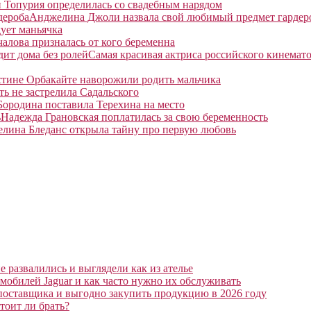
 Топурия определилась со свадебным нарядом
Анджелина Джоли назвала свой любимый предмет гардер
ует маньячка
алова призналась от кого беременна
Самая красивая актриса российского кинемато
тине Орбакайте наворожили родить мальчика
ть не застрелила Садальского
Бородина поставила Терехина на место
Надежда Грановская поплатилась за свою беременность
елина Бледанс открыла тайну про первую любовь
 развалились и выглядели как из ателье
мобилей Jaguar и как часто нужно их обслуживать
поставщика и выгодно закупить продукцию в 2026 году
тоит ли брать?