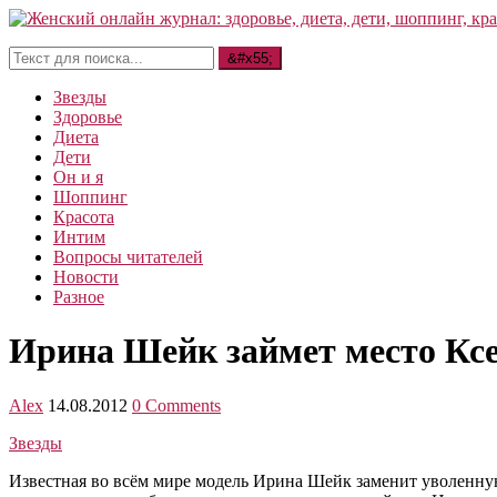
Звезды
Здоровье
Диета
Дети
Он и я
Шоппинг
Красота
Интим
Вопросы читателей
Новости
Разное
Ирина Шейк займет место Кс
Alex
14.08.2012
0 Comments
Звезды
Известная во всём мире модель Ирина Шейк заменит уволенную