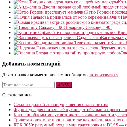
Кэти
Катю Гордон преслед
Юлия Нач
Товарищу Саахову – 90!
Крис
Васильева чу
Ксения 
Эв
Добавить комментарий
Для отправки комментария вам необходимо
авторизоваться
.
Свежие записи
Секреты долгой жизни украшения с танзанитом
Фурнитура для шитья: всё нужное, чтобы ваши проекты не
Какие проблемы могут возникать с замками капота у авто
Трикотаж оптом от производителя: как найти надежного 
RTX 3050: разумный вход в мир трассировки и DLSS — с