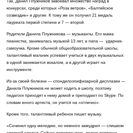
Так, Данил Плужников завоевал множество наград в
конкурсах, среди которых «Роза ветров», «Балтийское
созвездие» и другие. К тому же он получил 21 медаль
лауреата первой степени и 7 — второй.
Родители Данила Плужникова — музыканты. Его мама
пианистка, занималась музыкой 13 лет, а папа — ударник-
самоучка. Кроме обычной общеобразовательной школы,
талантливый мальчик успевает учиться в двух музыкальных:
в одной занимается вокалом, а в другой играет на
инструменте.
Из-за своей болезни — спондилоэпифизарной дисплазии —
Данила Плужников не может ходить в школу, поэтому
педагоги приходят к нему домой и преподают по Skype. По
словам юного артиста, он учится на «отлично».
Кроме того, талантливый ребенок пишет музыку.
«Сочинил одну мелодию, но немного замудрил — слишком
сложной сделал. Сейчас переписываю, делаю попроще.