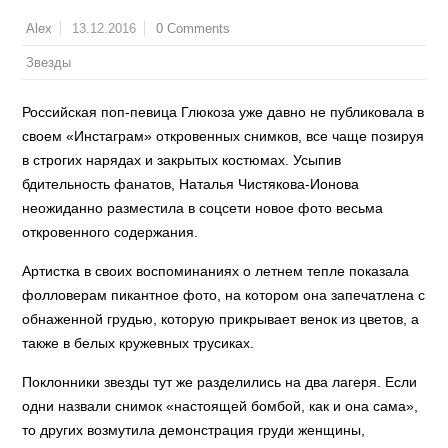
13.12.2016
0 Comments
Alex
Звезды
Российская поп-певица Глюкоза уже давно не публиковала в
своем «Инстаграм» откровенных снимков, все чаще позируя
в строгих нарядах и закрытых костюмах. Усыпив
бдительность фанатов, Наталья Чистякова-Ионова
неожиданно разместила в соцсети новое фото весьма
откровенного содержания.
Артистка в своих воспоминаниях о летнем тепле показала
фолловерам пикантное фото, на котором она запечатлена с
обнаженной грудью, которую прикрывает венок из цветов, а
также в белых кружевных трусиках.
Поклонники звезды тут же разделились на два лагеря. Если
одни назвали снимок «настоящей бомбой, как и она сама»,
то других возмутила демонстрация груди женщины,