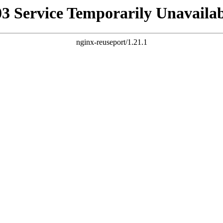
03 Service Temporarily Unavailab
nginx-reuseport/1.21.1