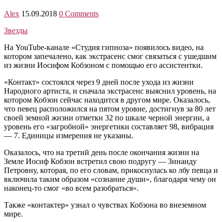
Alex
15.09.2018
0 Comments
Звезды
На YouTube-канале «Студия гипноза» появилось видео, на
котором запечалено, как экстрасенс смог связаться с ушедшим
из жизни Иосифом Кобзоном с помощью его ассистентки.
«Контакт» состоялся через 9 дней после ухода из жизни
Народного артиста, и сначала экстрасенс выяснил уровень, на
котором Кобзон сейчас находится в другом мире. Оказалось,
что певец расположился на пятом уровне, достигнув за 80 лет
своей земной жизни отметки 32 по шкале черной энергии, а
уровень его «загробной» энергетики составляет 98, вибрация
— 7. Единицы измерения не указаны.
Оказалось, что на третий день после окончания жизни на
Земле Иосиф Кобзон встретил свою подругу — Зинаиду
Петровну, которая, по его словам, прикоснулась ко лбу певца и
включила таким образом «сознание души», благодаря чему он
наконец-то смог «во всем разобраться».
Также «контактер» узнал о чувствах Кобзона во внеземном
мире.