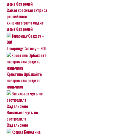
Самая красивая актриса
российского
кинематографа сидит
дома без ролей
Товарищу Саахову – 90!
Кристине Орбакайте
наворожили родить
мальчика
Васильева чуть не
застрелила
Садальского