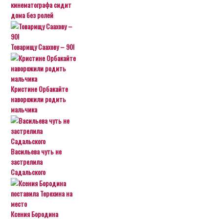
кинематографа сидит
дома без ролей
Товарищу Саахову – 90!
Кристине Орбакайте
наворожили родить
мальчика
Васильева чуть не
застрелила
Садальского
Ксения Бородина