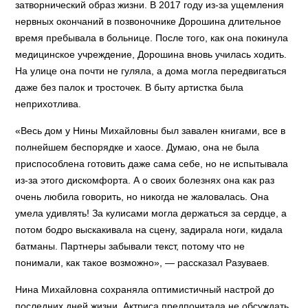
затворнический образ жизни. В 2017 году из-за ущемления
нервных окончаний в позвоночнике Дорошина длительное
время пребывала в больнице. После того, как она покинула
медицинское учреждение, Дорошина вновь училась ходить.
На улице она почти не гуляла, а дома могла передвигаться
даже без палок и тросточек. В быту артистка была
неприхотлива.
«Весь дом у Нины Михайловны был завален книгами, все в
полнейшем беспорядке и хаосе. Думаю, она не была
приспособлена готовить даже сама себе, но не испытывала
из-за этого дискомфорта. А о своих болезнях она как раз
очень любила говорить, но никогда не жаловалась. Она
умела удивлять! За кулисами могла держаться за сердце, а
потом бодро выскакивала на сцену, задирала ноги, кидала
батманы. Партнеры забывали текст, потому что не
понимали, как такое возможно», — рассказал Разуваев.
Нина Михайловна сохраняла оптимистичный настрой до
последних дней жизни. Актриса предпочитала не обсуждать