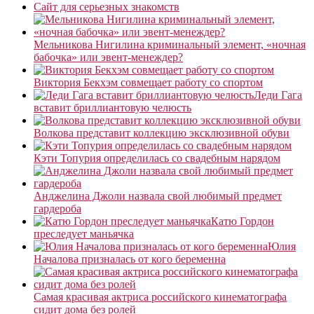
Сайт для серьезных знакомств
Мельникова Нигилина криминальный элемент, «ночная
бабочка» или эвент-менеждер?
Виктория Бекхэм совмещает работу со спортом
Леди Гага
вставит бриллиантовую челюсть
Волкова представит коллекцию эксклюзивной обуви
Кэти Топурия определилась со свадебным нарядом
Анджелина Джоли назвала свой любимый предмет
гардероба
Катю Гордон
преследует маньячка
Юлия
Началова призналась от кого беременна
Самая красивая актриса российского кинематографа
сидит дома без ролей