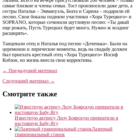
Лялина. Всего на вечере присутствовали 200 человек – только
самые близкие и члены семьи. Тост произносили даже дети, а
сестры Натальи – Эммануэль, Беата и Сарина – подарили ей
песню. Свои бокалы подняли участники «Хора Турецкого» и
SOPRANO, которые сочинили шутливую песню: «Ты давай
еще рожать, Пусть Турецких будет много, Нужно ж холдинг
расширять».
Танцевали отец и Наталья под песню «Доченька». Были на
церемонии и лирические моменты, ведь на свадьбу должен
был приехать крестный отец «Хора Турецкого» Иосиф
Кобзон, но жизнь внесла свои коррективы.
← Предыдущий материал
Следующий материал →
Смотрите также
Известную актрису Лизу Боярскую превратили в
настоящую Бабу-Ягу
Лазерный
гравировальный станок