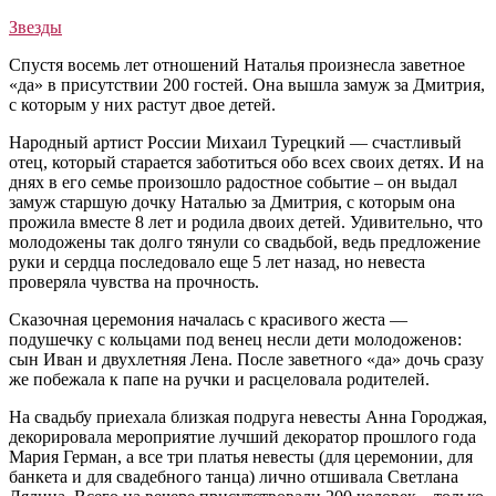
Звезды
Спустя восемь лет отношений Наталья произнесла заветное
«да» в присутствии 200 гостей. Она вышла замуж за Дмитрия,
с которым у них растут двое детей.
Народный артист России Михаил Турецкий — счастливый
отец, который старается заботиться обо всех своих детях. И на
днях в его семье произошло радостное событие – он выдал
замуж старшую дочку Наталью за Дмитрия, с которым она
прожила вместе 8 лет и родила двоих детей. Удивительно, что
молодожены так долго тянули со свадьбой, ведь предложение
руки и сердца последовало еще 5 лет назад, но невеста
проверяла чувства на прочность.
Сказочная церемония началась с красивого жеста —
подушечку с кольцами под венец несли дети молодоженов:
сын Иван и двухлетняя Лена. После заветного «да» дочь сразу
же побежала к папе на ручки и расцеловала родителей.
На свадьбу приехала близкая подруга невесты Анна Городжая,
декорировала мероприятие лучший декоратор прошлого года
Мария Герман, а все три платья невесты (для церемонии, для
банкета и для свадебного танца) лично отшивала Светлана