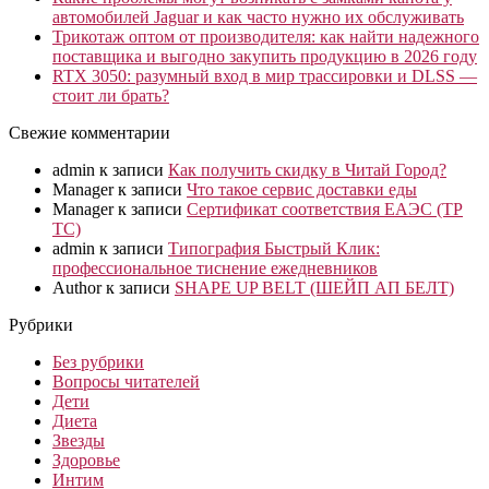
автомобилей Jaguar и как часто нужно их обслуживать
Трикотаж оптом от производителя: как найти надежного
поставщика и выгодно закупить продукцию в 2026 году
RTX 3050: разумный вход в мир трассировки и DLSS —
стоит ли брать?
Свежие комментарии
admin
к записи
Как получить скидку в Читай Город?
Manager
к записи
Что такое сервис доставки еды
Manager
к записи
Сертификат соответствия ЕАЭС (ТР
ТС)
admin
к записи
Типография Быстрый Клик:
профессиональное тиснение ежедневников
Author
к записи
SHAPE UP BELT (ШЕЙП АП БЕЛТ)
Рубрики
Без рубрики
Вопросы читателей
Дети
Диета
Звезды
Здоровье
Интим