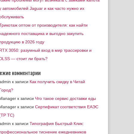
Какие проблемы могут возникать с замками капота
у автомобилей Jaguar и как часто нужно их
обслуживать
Трикотаж оптом от производителя: как найти
надежного поставщика и выгодно закупить
продукцию в 2026 году
RTX 3050: разумный вход в мир трассировки и
DLSS — стоит ли брать?
ежие комментарии
admin
к записи
Как получить скидку в Читай
Город?
Manager
к записи
Что такое сервис доставки еды
Manager
к записи
Сертификат соответствия ЕАЭС
(ТР ТС)
admin
к записи
Типография Быстрый Клик:
профессиональное тиснение ежедневников