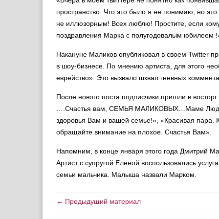
«Вчера в моем твиттере не понятно как появивша
пространство. Что это было я не понимаю, но эт
не иллюзорным! Всех люблю! Простите, если ком
поздравления Марка с полугодовалым юбилеем !»
Накануне Маликов опубликовал в своем Twitter пр
в шоу-бизнесе. По мнению артиста, для этого не
еврейство». Это вызвало шквал гневных коммента
После нового поста подписчики пришли в восто
….Счастья вам, СЕМЬЯ МАЛИКОВЫХ…Маме Люде при
здоровья Вам и вашей семье!», «Красивая пара.
обращайте внимание на плохое. Счастья Вам».
Напомним, в конце января этого года Дмитрий Ма
Артист с супругой Еленой воспользовались услуг
семьи мальчика. Малыша назвали Марком.
← Предыдущий материал