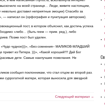
яся, и кем написанная глупость, всколыхнула интернет
о выскочило на моей странице… Люди, живите настоящим,
у невольно доставил неприятные эмоции) Спасибо за
, — написал он (орфография и пунктуация авторские).
овокационный пост, в котором объяснил, как достичь успеха
обходимо «либо… (быть геем — прим. ред.), либо
риев. Позже пост был удален.
рг: «Чудо чудное)))», «Без сомнения– МАЛИКОВ-МЛАДШИЙ
вет из Питера. )))», «Какой хороший!!!! Дай Бог
Св
 Красивые дети. Самые наилучшие пожелания. Не
ликов сообщил поклонникам, что стал отцом во второй раз.
ами суррогатной матери, которая выносила для звездной
Следующий материал →