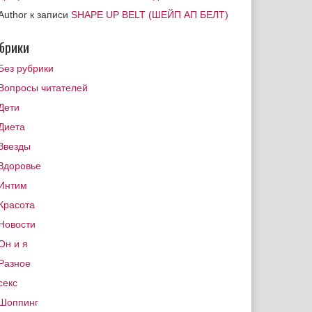
Author
к записи
SHAPE UP BELT (ШЕЙП АП БЕЛТ)
брики
Без рубрики
Вопросы читателей
Дети
Диета
Звезды
Здоровье
Интим
Красота
Новости
Он и я
Разное
секс
Шоппинг