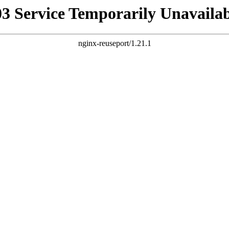
03 Service Temporarily Unavailab
nginx-reuseport/1.21.1