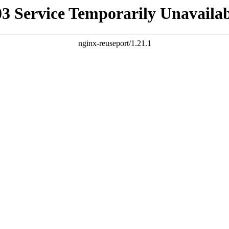
03 Service Temporarily Unavailab
nginx-reuseport/1.21.1