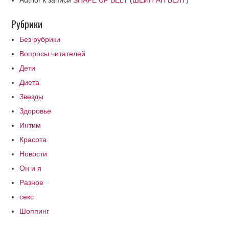
Author
к записи
SHAPE UP BELT (ШЕЙП АП БЕЛТ)
Рубрики
Без рубрики
Вопросы читателей
Дети
Диета
Звезды
Здоровье
Интим
Красота
Новости
Он и я
Разное
секс
Шоппинг