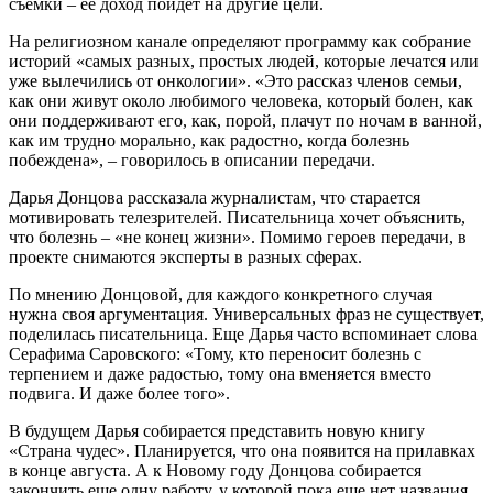
съемки – ее доход пойдет на другие цели.
На религиозном канале определяют программу как собрание
историй «самых разных, простых людей, которые лечатся или
уже вылечились от онкологии». «Это рассказ членов семьи,
как они живут около любимого человека, который болен, как
они поддерживают его, как, порой, плачут по ночам в ванной,
как им трудно морально, как радостно, когда болезнь
побеждена», – говорилось в описании передачи.
Дарья Донцова рассказала журналистам, что старается
мотивировать телезрителей. Писательница хочет объяснить,
что болезнь – «не конец жизни». Помимо героев передачи, в
проекте снимаются эксперты в разных сферах.
По мнению Донцовой, для каждого конкретного случая
нужна своя аргументация. Универсальных фраз не существует,
поделилась писательница. Еще Дарья часто вспоминает слова
Серафима Саровского: «Тому, кто переносит болезнь с
терпением и даже радостью, тому она вменяется вместо
подвига. И даже более того».
В будущем Дарья собирается представить новую книгу
«Страна чудес». Планируется, что она появится на прилавках
в конце августа. А к Новому году Донцова собирается
закончить еще одну работу, у которой пока еще нет названия,