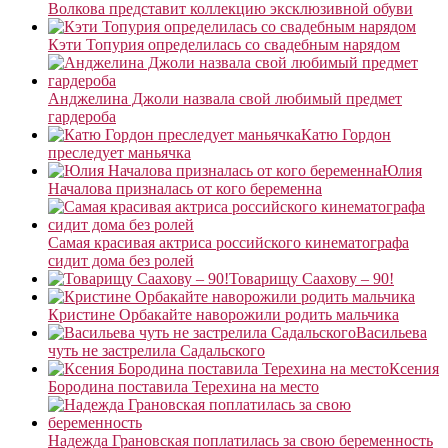
Волкова представит коллекцию эксклюзивной обуви
Кэти Топурия определилась со свадебным нарядом
Анджелина Джоли назвала свой любимый предмет
гардероба
Катю Гордон
преследует маньячка
Юлия
Началова призналась от кого беременна
Самая красивая актриса российского кинематографа
сидит дома без ролей
Товарищу Саахову – 90!
Кристине Орбакайте наворожили родить мальчика
Васильева
чуть не застрелила Садальского
Ксения
Бородина поставила Терехина на место
Надежда Грановская поплатилась за свою беременность