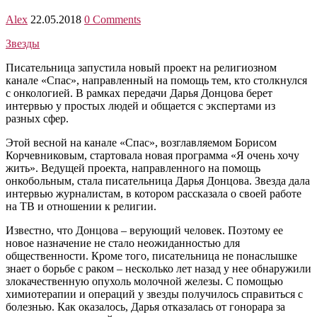
Alex
22.05.2018
0 Comments
Звезды
Писательница запустила новый проект на религиозном
канале «Спас», направленный на помощь тем, кто столкнулся
с онкологией. В рамках передачи Дарья Донцова берет
интервью у простых людей и общается с экспертами из
разных сфер.
Этой весной на канале «Спас», возглавляемом Борисом
Корчевниковым, стартовала новая программа «Я очень хочу
жить». Ведущей проекта, направленного на помощь
онкобольным, стала писательница Дарья Донцова. Звезда дала
интервью журналистам, в котором рассказала о своей работе
на ТВ и отношении к религии.
Известно, что Донцова – верующий человек. Поэтому ее
новое назначение не стало неожиданностью для
общественности. Кроме того, писательница не понаслышке
знает о борьбе с раком – несколько лет назад у нее обнаружили
злокачественную опухоль молочной железы. С помощью
химиотерапии и операций у звезды получилось справиться с
болезнью. Как оказалось, Дарья отказалась от гонорара за