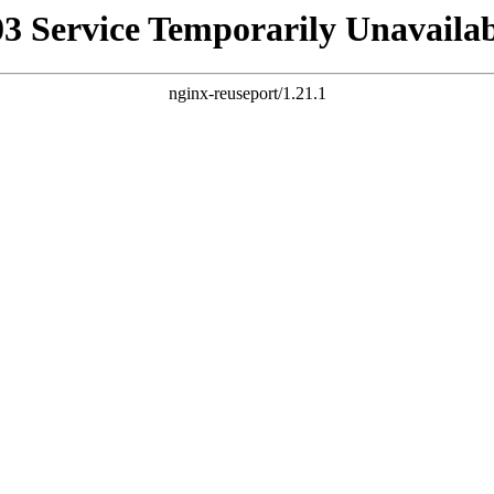
03 Service Temporarily Unavailab
nginx-reuseport/1.21.1