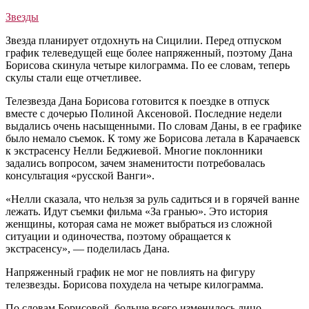
Звезды
Звезда планирует отдохнуть на Сицилии. Перед отпуском
график телеведущей еще более напряженный, поэтому Дана
Борисова скинула четыре килограмма. По ее словам, теперь
скулы стали еще отчетливее.
Телезвезда Дана Борисова готовится к поездке в отпуск
вместе с дочерью Полиной Аксеновой. Последние недели
выдались очень насыщенными. По словам Даны, в ее графике
было немало съемок. К тому же Борисова летала в Карачаевск
к экстрасенсу Нелли Беджиевой. Многие поклонники
задались вопросом, зачем знаменитости потребовалась
консультация «русской Ванги».
«Нелли сказала, что нельзя за руль садиться и в горячей ванне
лежать. Идут съемки фильма «За гранью». Это история
женщины, которая сама не может выбраться из сложной
ситуации и одиночества, поэтому обращается к
экстрасенсу», — поделилась Дана.
Напряженный график не мог не повлиять на фигуру
телезвезды. Борисова похудела на четыре килограмма.
По словам Борисовой, больше всего изменилось лицо —