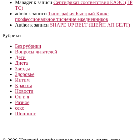
Manager
к записи
Сертификат соответствия ЕАЭС (ТР
ТС)
admin
к записи
Типография Быстрый Клик:
профессиональное тиснение ежедневников
Author
к записи
SHAPE UP BELT (ШЕЙП АП БЕЛТ)
Рубрики
Без рубрики
Вопросы читателей
Дети
Диета
Звезды
Здоровье
Интим
Красота
Новости
Он и я
Разное
секс
Шоппинг