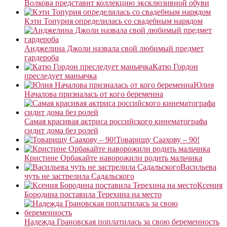
Волкова представит коллекцию эксклюзивной обуви
Кэти Топурия определилась со свадебным нарядом
Анджелина Джоли назвала свой любимый предмет
гардероба
Катю Гордон
преследует маньячка
Юлия
Началова призналась от кого беременна
Самая красивая актриса российского кинематографа
сидит дома без ролей
Товарищу Саахову – 90!
Кристине Орбакайте наворожили родить мальчика
Васильева
чуть не застрелила Садальского
Ксения
Бородина поставила Терехина на место
Надежда Грановская поплатилась за свою беременность