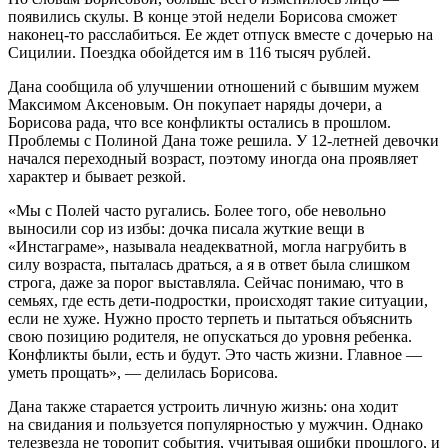
появились скулы. В конце этой недели Борисова сможет
наконец-то расслабиться. Ее ждет отпуск вместе с дочерью на
Сицилии. Поездка обойдется им в 116 тысяч рублей.
Дана сообщила об улучшении отношений с бывшим мужем
Максимом Аксеновым. Он покупает наряды дочери, а
Борисова рада, что все конфликты остались в прошлом.
Проблемы с Полиной Дана тоже решила. У 12-летней девочки
начался переходный возраст, поэтому иногда она проявляет
характер и бывает резкой.
«Мы с Полей часто ругались. Более того, обе невольно
выносили сор из избы: дочка писала жуткие вещи в
«Инстаграме», называла неадекватной, могла нагрубить в
силу возраста, пыталась драться, а я в ответ была слишком
строга, даже за порог выставляла. Сейчас понимаю, что в
семьях, где есть дети-подростки, происходят такие ситуации,
если не хуже. Нужно просто терпеть и пытаться объяснить
свою позицию родителя, не опускаться до уровня ребенка.
Конфликты были, есть и будут. Это часть жизни. Главное —
уметь прощать», — делилась Борисова.
Дана также старается устроить личную жизнь: она ходит
на свидания и пользуется популярностью у мужчин. Однако
телезвезда не торопит события, учитывая ошибки прошлого, и