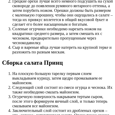
Грецкие орехи лучше всего немного подсушить на сухой
сковороде до появления румяного янтарного оттенка, а
затем порубить ножом. Орешки должны быть размером
с маленькую горошину, чтобы они ощущались в салате –
тогда их привкус вплетется в общий вкусовой букет и
сделает его более насыщенным и богатым.
Соленые огурчики необходимо нарезать ножом на
квадратики среднего размера, а затем смешать их с
чесноком, предварительно пропущенным через
чеснокодавилку.
Сыр и вареные яйца лучше натереть на крупной терке и
разложить по разным мискам.
Сборка салата Принц
На плоскую большую тарелку первым слоем
выкладываем курицу, затем щедро промазываем ее
майонезом.
Следующий слой состоит из смеси огурца и чеснока. Их
также необходимо смазать майонезом.
Огуречную поверхность накрываем тертым сыром,
после этого формируем яичный слой, и только теперь
смазываем все майонезом.
Заключительный слой состоит из дробленых орехов –