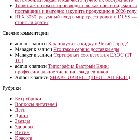
Трикотаж оптом от производителя: как найти надежного
поставщика и выгодно закупить продукцию в 2026 году
RTX 3050: разумный вход в мир трассировки и DLSS —
стоит ли брать?
Свежие комментарии
admin
к записи
Как получить скидку в Читай Город?
Manager
к записи
Что такое сервис доставки еды
Manager
к записи
Сертификат соответствия ЕАЭС (ТР
ТС)
admin
к записи
Типография Быстрый Клик:
профессиональное тиснение ежедневников
Author
к записи
SHAPE UP BELT (ШЕЙП АП БЕЛТ)
Рубрики
Без рубрики
Вопросы читателей
Дети
Диета
Звезды
Здоровье
Интим
Красота