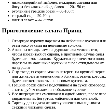
низкокалорийный майонез, нежирная сметана или
йогурт без каких-либо добавок – 120-150 г;
рубленные грецкие орехи – 80-100 г;
твердый сыр – 50-70 г;
листья салата – 4-6 штук.
Приготовление салата Принц
Отварную курочку нарезаем на небольшие кусочки или
рвем мясо руками на недлинные волокна.
Ананасы откидываем на дуршлаг или мелкое сито,
чтобы избавиться от сиропа, в противном случае салат
будет слишком сладким. Кружочки тропического плода
нарезаем на маленькие кубики и снова откидываем их
на дуршлаг.
Сыр твердых сортов можно натереть на крупной терке
или же нарезать маленькими кубиками, размер которых
будет соответствовать ананасовым кусочкам.
Грецкие орехи слегка подсушиваем на сухой сковороде,
а затем рубим ножом на небольшие кусочки.
Все ингредиенты смешиваем в одной миске, после чего
заправляем их йогуртом, майонезом или сметаной.
Тарелку для подачи легкого угощения выкладываем
свежими листьями салата.