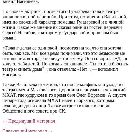
заявил Васильева.
По словам актрисы, после этого Гундарева стала в театре
«полновластной царицей». При этом, по мнению Васильной,
именно сложный характер помешал Гундаревой и в личной
жизни. Такое же мнение высказал один из гостей передачи
Сергей Насибов, с котором у Гундаревой в прошлом был
роман.
«Талант делал ее одинокой, несмотря на то, что она хотела
быть, как все. Мы все время понимали, что это безысходные
отношения, которые не ведут ни к чему. Она говорила: «Да, я
хочу от тебя детей. Но когда я спрашивал: «Ты готова бросить
театр и сидеть дома?», она отвечала: «Нет», — вспомнил
Насибов.
Также Васильева отметила, что после конфликта и ухода из
театра имени Маяковского, Доронина вернулась в чеховский
МХАТ, где худруком в то время был Олег Ефремов. А спустя
четыре года основала МХАТ имени Горького, которым
руководит до сих пор. Также актриса входит в состав
Общественного совета при СК.
← Предыдущий материал
Следующий материал →