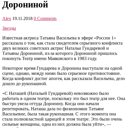
Дорониной
Alex
19.11.2018
0 Comments
Звезды
Известная актриса Татьяна Васильева в эфире «России 1»
рассказала о том, как стала свидетелем серьезного конфликта
двух великих советских актрис Натальи Гундаревой и
Татьяны Дорониной, из-за которого Дорониной пришлось
покинуть Театр имени Маяковского в 1983 году.
Некоторое время Гундарева и Доронина выступали на одной
сцене, однако, между ними было серьезное противостояние.
Когда конфликт достиг апогея, как рассказала Васильева, дело
дошло до рукопашной.
«С Наташей (Натальей Гундаревой) невозможно было
работать в одном театре, поскольку это был театр для нее. Она
быстро увела оттуда Доронину. Когда они начали
репетировать, Наташа дала по физиономии Татьяне
Васильевне, была такая рукопашная. С этого момента она
стала полновластной царицей в этом театре. Это были очень
сильные женщины, одна из них должна была уйти», —