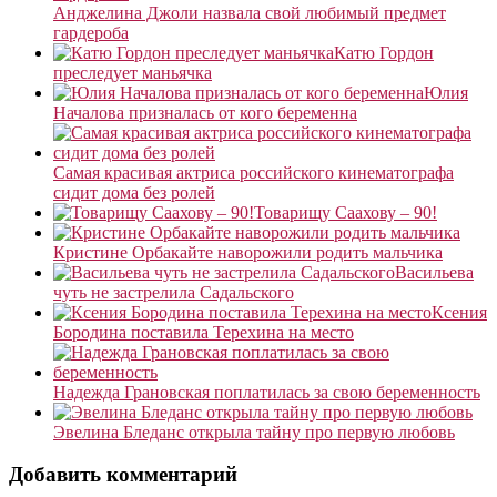
Анджелина Джоли назвала свой любимый предмет
гардероба
Катю Гордон
преследует маньячка
Юлия
Началова призналась от кого беременна
Самая красивая актриса российского кинематографа
сидит дома без ролей
Товарищу Саахову – 90!
Кристине Орбакайте наворожили родить мальчика
Васильева
чуть не застрелила Садальского
Ксения
Бородина поставила Терехина на место
Надежда Грановская поплатилась за свою беременность
Эвелина Бледанс открыла тайну про первую любовь
Добавить комментарий