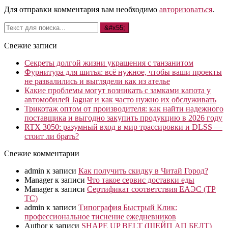
Для отправки комментария вам необходимо
авторизоваться
.
Свежие записи
Секреты долгой жизни украшения с танзанитом
Фурнитура для шитья: всё нужное, чтобы ваши проекты
не развалились и выглядели как из ателье
Какие проблемы могут возникать с замками капота у
автомобилей Jaguar и как часто нужно их обслуживать
Трикотаж оптом от производителя: как найти надежного
поставщика и выгодно закупить продукцию в 2026 году
RTX 3050: разумный вход в мир трассировки и DLSS —
стоит ли брать?
Свежие комментарии
admin
к записи
Как получить скидку в Читай Город?
Manager
к записи
Что такое сервис доставки еды
Manager
к записи
Сертификат соответствия ЕАЭС (ТР
ТС)
admin
к записи
Типография Быстрый Клик:
профессиональное тиснение ежедневников
Author
к записи
SHAPE UP BELT (ШЕЙП АП БЕЛТ)